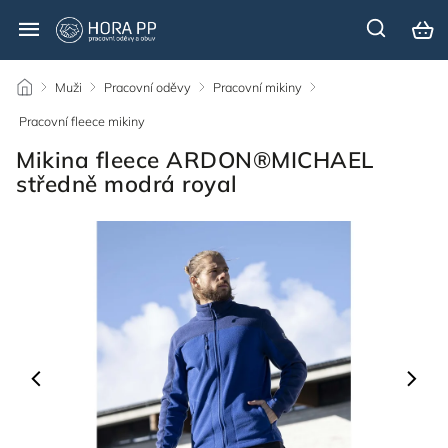
/
Muži
/
Pracovní oděvy
/
Pracovní mikiny
/
Pracovní fleece mikiny
/
Mikina fleece ARDON®MICHAEL
středně modrá royal