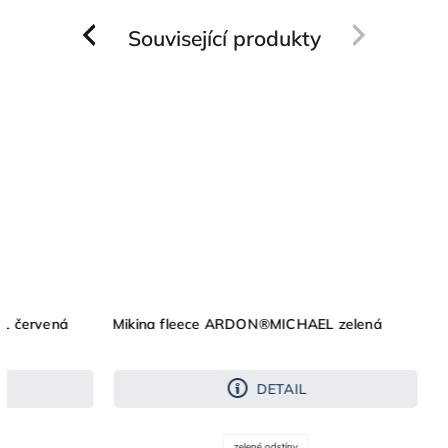
Související produkty
Previous
Next
L červená
Mikina fleece ARDON®MICHAEL zelená
DETAIL
zelené odstíny