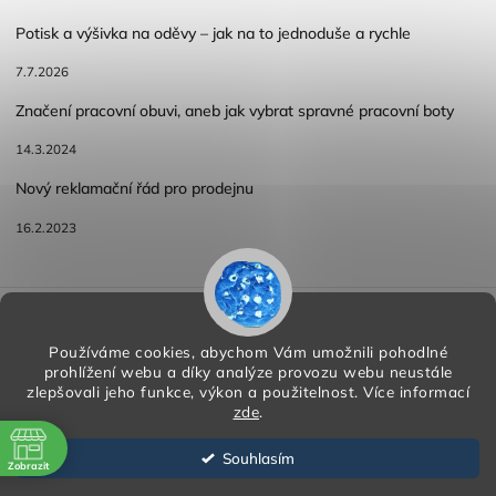
Potisk a výšivka na oděvy – jak na to jednoduše a rychle
7.7.2026
Značení pracovní obuvi, aneb jak vybrat spravné pracovní boty
14.3.2024
Nový reklamační řád pro prodejnu
16.2.2023
Reklamace a vracení zboží
Obchodní podmínky
Podmínky ochrany osobních údajů
Používáme cookies, abychom Vám umožnili pohodlné
prohlížení webu a díky analýze provozu webu neustále
zlepšovali jeho funkce, výkon a použitelnost.
Více informací
zde
.
Copyright 2026
HORA PP s.r.o.
. Všechna práva vyhrazena.
Vytvořil
Shoptet
| Design
Shoptak.cz
Souhlasím
Zobrazit
Vytvořil Shoptet
ě