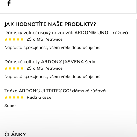
Facebook
JAK HODNOTÍTE NAŠE PRODUKTY?
Dámský volnočasový nazouvák ARDON®JUNO - růžová
ZŠ a MŠ Petrovice
Naprostá spokojenost, všem vřele doporučujeme!
Dámské kalhoty ARDON®JASVENA šedá
ZŠ a MŠ Petrovice
Naprostá spokojenost, všem vřele doporučujeme!
Tričko ARDON®ULTRITE®GO! dámské růžová
Ruda Glasser
Super
ČLÁNKY