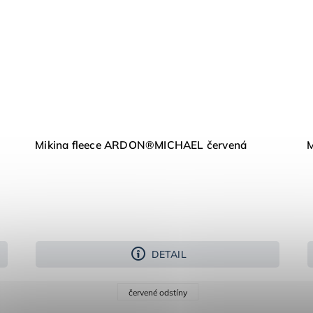
Mikina fleece ARDON®MICHAEL červená
M
DETAIL
červené odstíny