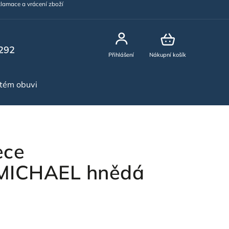
lamace a vrácení zboží
292
Přihlášení
Nákupní košík
stém obuvi
NOVINKY
ece
ICHAEL hnědá