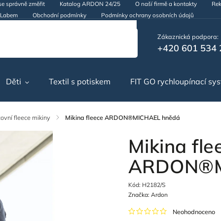
se správně změřit
Katalog ARDON 24/25
O naší firmě a kontakty
Rek
d Labem
Obchodní podmínky
Podmínky ochrany osobních údajů
Zákaznická podpora:
+420 601 534 
Děti
Textil s potiskem
FIT GO rychloupínací sy
ovní fleece mikiny
/
Mikina fleece ARDON®MICHAEL hnědá
Mikina fle
ARDON®M
Kód:
H2182/S
Značka:
Ardon
Neohodnoceno