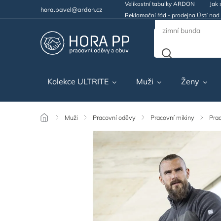
Velikostní tabulky ARDON
Jak 
hora.pavel@ardon.cz
Reklamační řád - prodejna Ústí na
Kolekce ULTRITE
Muži
Ženy
/
Muži
/
Pracovní oděvy
/
Pracovní mikiny
/
Prac