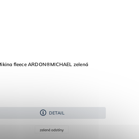
ikina fleece ARDON®MICHAEL zelená
DETAIL
zelené odstíny