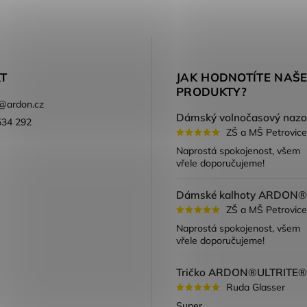
T
JAK HODNOTÍTE NAŠ
PRODUKTY?
@
ardon.cz
534 292
ZŠ a MŠ Petrovice
ook
Naprostá spokojenost, všem
vřele doporučujeme!
ZŠ a MŠ Petrovice
Naprostá spokojenost, všem
vřele doporučujeme!
Ruda Glasser
Super