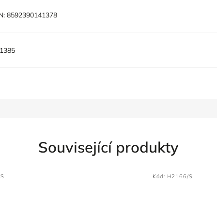
N:
8592390141378
1385
Související produkty
/S
Kód:
H2166/S