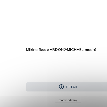
Mikina fleece ARDON®MICHAEL modrá
DETAIL
modré odstíny