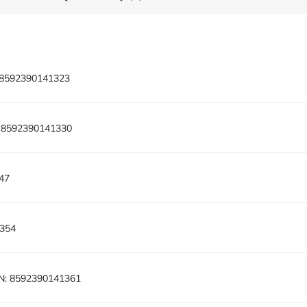
8592390141323
8592390141330
47
354
N:
8592390141361