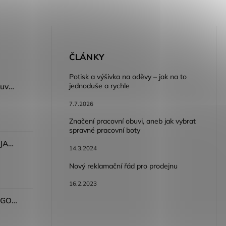
E
ČLÁNKY
Potisk a výšivka na oděvy – jak na to
jednoduše a rychle
Dámský volnočasový nazouvák ARDON®JUNO - růžová
7.7.2026
Značení pracovní obuvi, aneb jak vybrat
spravné pracovní boty
Dámské kalhoty ARDON®JASVENA šedá
14.3.2024
Nový reklamační řád pro prodejnu
16.2.2023
Tričko ARDON®ULTRITE®GO! dámské růžová