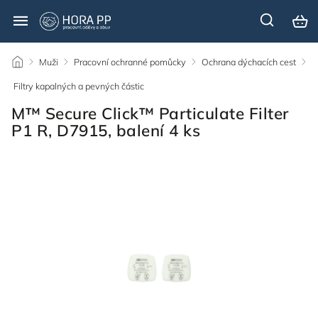
/
Muži
/
Pracovní ochranné pomůcky
/
Ochrana dýchacích cest
/
Filtry kapalných a pevných částic
/
M™ Secure Click™ Particulate Filter
P1 R, D7915, balení 4 ks