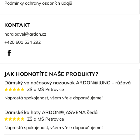
Podmínky ochrany osobních údajů
KONTAKT
hora.pavel
@
ardon.cz
+420 601 534 292
Facebook
JAK HODNOTÍTE NAŠE PRODUKTY?
Dámský volnočasový nazouvák ARDON®JUNO - růžová
ZŠ a MŠ Petrovice
Naprostá spokojenost, všem vřele doporučujeme!
Dámské kalhoty ARDON®JASVENA šedá
ZŠ a MŠ Petrovice
Naprostá spokojenost, všem vřele doporučujeme!