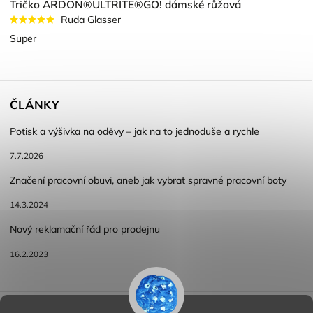
Tričko ARDON®ULTRITE®GO! dámské růžová
Ruda Glasser
Super
ČLÁNKY
Potisk a výšivka na oděvy – jak na to jednoduše a rychle
7.7.2026
Značení pracovní obuvi, aneb jak vybrat spravné pracovní boty
14.3.2024
Nový reklamační řád pro prodejnu
16.2.2023
Reklamace a vracení zboží
Obchodní podmínky