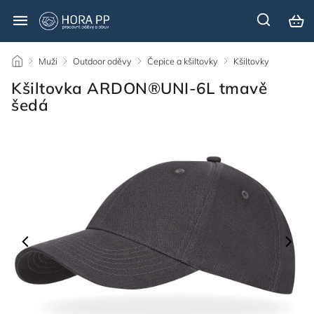
/
Muži
/
Outdoor oděvy
/
Čepice a kšiltovky
/
Kšiltovky
/
Kšiltovka ARDON®UNI-6L tmavě
šedá