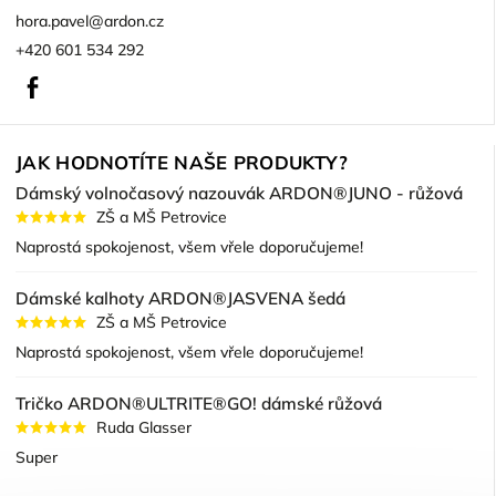
hora.pavel
@
ardon.cz
+420 601 534 292
Facebook
JAK HODNOTÍTE NAŠE PRODUKTY?
Dámský volnočasový nazouvák ARDON®JUNO - růžová
ZŠ a MŠ Petrovice
Naprostá spokojenost, všem vřele doporučujeme!
Dámské kalhoty ARDON®JASVENA šedá
ZŠ a MŠ Petrovice
Naprostá spokojenost, všem vřele doporučujeme!
Tričko ARDON®ULTRITE®GO! dámské růžová
Ruda Glasser
Super