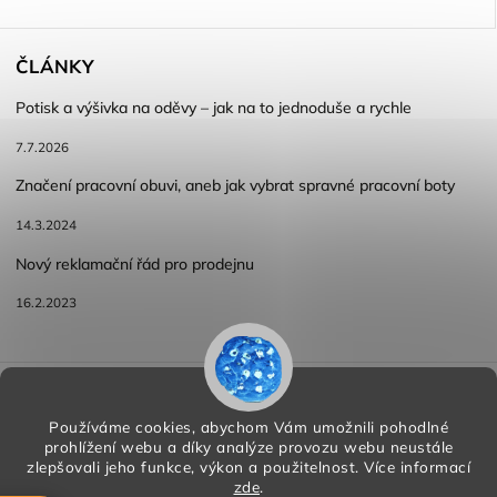
ČLÁNKY
Potisk a výšivka na oděvy – jak na to jednoduše a rychle
7.7.2026
Značení pracovní obuvi, aneb jak vybrat spravné pracovní boty
14.3.2024
Nový reklamační řád pro prodejnu
16.2.2023
Reklamace a vracení zboží
Obchodní podmínky
Podmínky ochrany osobních údajů
Používáme cookies, abychom Vám umožnili pohodlné
prohlížení webu a díky analýze provozu webu neustále
zlepšovali jeho funkce, výkon a použitelnost.
Více informací
zde
.
Copyright 2026
HORA PP s.r.o.
. Všechna práva vyhrazena.