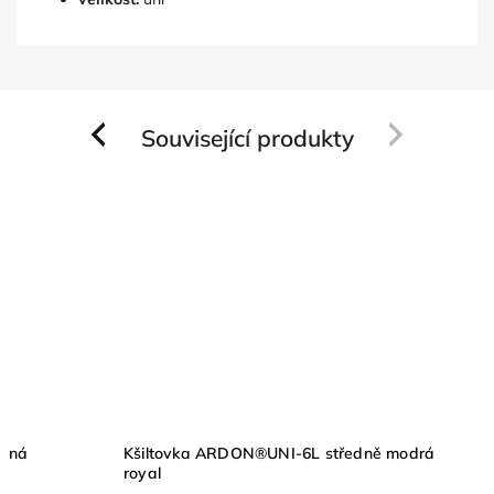
Související produkty
Previous
Next
vená
Kšiltovka ARDON®UNI-6L středně modrá
royal