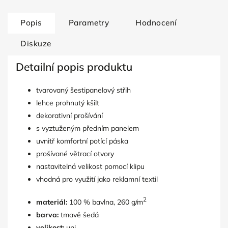
Popis
Parametry
Hodnocení
Diskuze
Detailní popis produktu
tvarovaný šestipanelový střih
lehce prohnutý kšilt
dekorativní prošívání
s vyztuženým předním panelem
uvnitř komfortní potící páska
prošívané větrací otvory
nastavitelná velikost pomocí klipu
vhodná pro využití jako reklamní textil
2
materiál:
100 % bavlna, 260 g/m
barva:
tmavě šedá
velikost:
uni