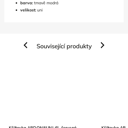
barva:
tmavě modrá
velikost:
uni
Související produkty
Previous
Next
Kšiltovka ARDON®UNI-6L červená
Kšiltovka A