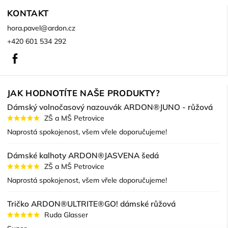
KONTAKT
hora.pavel
@
ardon.cz
+420 601 534 292
Facebook
JAK HODNOTÍTE NAŠE PRODUKTY?
Dámský volnočasový nazouvák ARDON®JUNO - růžová
ZŠ a MŠ Petrovice
Naprostá spokojenost, všem vřele doporučujeme!
Dámské kalhoty ARDON®JASVENA šedá
ZŠ a MŠ Petrovice
Naprostá spokojenost, všem vřele doporučujeme!
Tričko ARDON®ULTRITE®GO! dámské růžová
Ruda Glasser