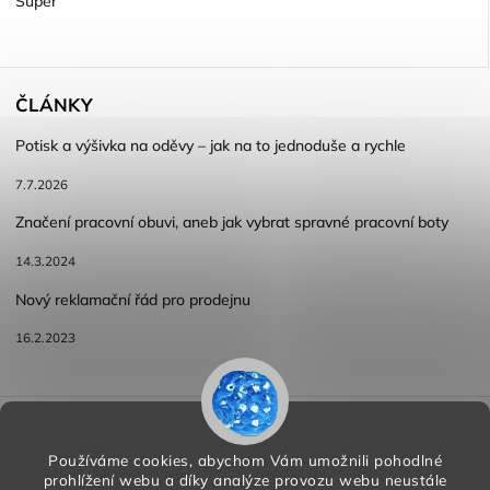
Super
ČLÁNKY
Potisk a výšivka na oděvy – jak na to jednoduše a rychle
7.7.2026
Značení pracovní obuvi, aneb jak vybrat spravné pracovní boty
14.3.2024
Nový reklamační řád pro prodejnu
16.2.2023
Reklamace a vracení zboží
Obchodní podmínky
Podmínky ochrany osobních údajů
Používáme cookies, abychom Vám umožnili pohodlné
prohlížení webu a díky analýze provozu webu neustále