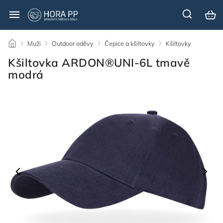
/
Muži
/
Outdoor oděvy
/
Čepice a kšiltovky
/
Kšiltovky
/
Kšiltovka ARDON®UNI-6L tmavě
modrá