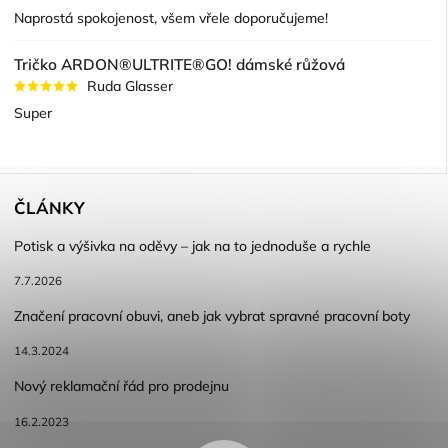
Naprostá spokojenost, všem vřele doporučujeme!
Tričko ARDON®ULTRITE®GO! dámské růžová
Ruda Glasser
Super
ČLÁNKY
Potisk a výšivka na oděvy – jak na to jednoduše a rychle
7.7.2026
Značení pracovní obuvi, aneb jak vybrat spravné pracovní boty
14.3.2024
Nový reklamační řád pro prodejnu
16.2.2023