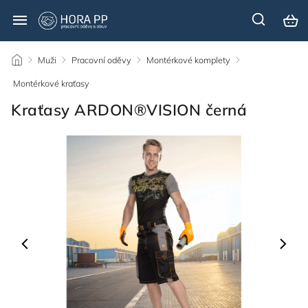
/
Muži
/
Pracovní oděvy
/
Montérkové komplety
/
Montérkové kraťasy
/
Kraťasy ARDON®VISION černá