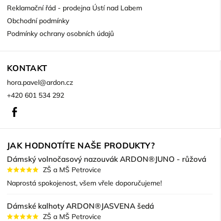
Reklamační řád - prodejna Ústí nad Labem
Obchodní podmínky
Podmínky ochrany osobních údajů
KONTAKT
hora.pavel
@
ardon.cz
+420 601 534 292
Facebook
JAK HODNOTÍTE NAŠE PRODUKTY?
Dámský volnočasový nazouvák ARDON®JUNO - růžová
ZŠ a MŠ Petrovice
Naprostá spokojenost, všem vřele doporučujeme!
Dámské kalhoty ARDON®JASVENA šedá
ZŠ a MŠ Petrovice