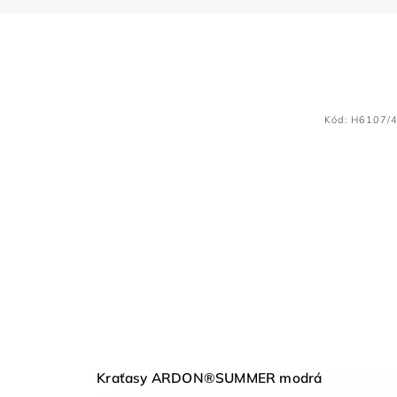
Kód:
H6107/
Kraťasy ARDON®SUMMER modrá