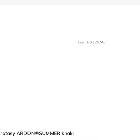
Kód:
H6129/46
Kraťasy ARDON®SUMMER khaki