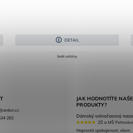
DETAIL
šedé odstíny
T
JAK HODNOTÍTE NAŠ
PRODUKTY?
@
ardon.cz
534 292
ZŠ a MŠ Petrovice
ook
Naprostá spokojenost, všem