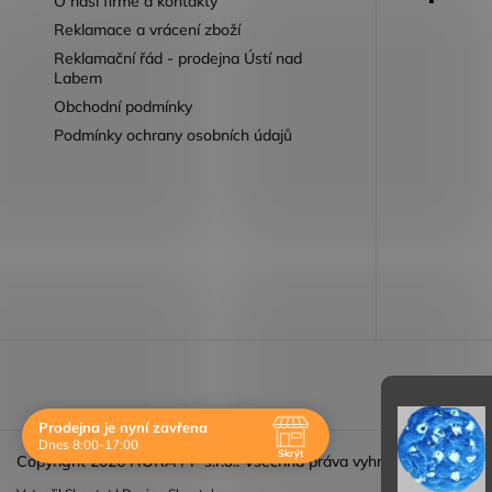
O naší firmě a kontakty
Reklamace a vrácení zboží
Reklamační řád - prodejna Ústí nad
Labem
Obchodní podmínky
Podmínky ochrany osobních údajů
Reklamace 
Prodejna je nyní zavřena
Dnes 8:00-17:00
Skrýt
Copyright 2026
HORA PP s.r.o.
. Všechna práva vyhrazena.
Navštivte nás osobně