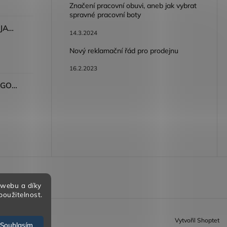
Značení pracovní obuvi, aneb jak vybrat
spravné pracovní boty
Dámské kalhoty ARDON®JASVENA šedá
14.3.2024
Nový reklamační řád pro prodejnu
16.2.2023
Tričko ARDON®ULTRITE®GO! dámské růžová
bních údajů
 webu a díky
použitelnost.
Vytvořil Shoptet
Souhlasím