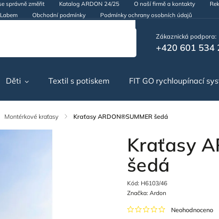
se správně změřit
Katalog ARDON 24/25
O naší firmě a kontakty
Rek
d Labem
Obchodní podmínky
Podmínky ochrany osobních údajů
Zákaznická podpora:
+420 601 534 
Děti
Textil s potiskem
FIT GO rychloupínací sy
Montérkové kraťasy
/
Kraťasy ARDON®SUMMER šedá
Kraťasy
šedá
Kód:
H6103/46
Značka:
Ardon
Neohodnoceno