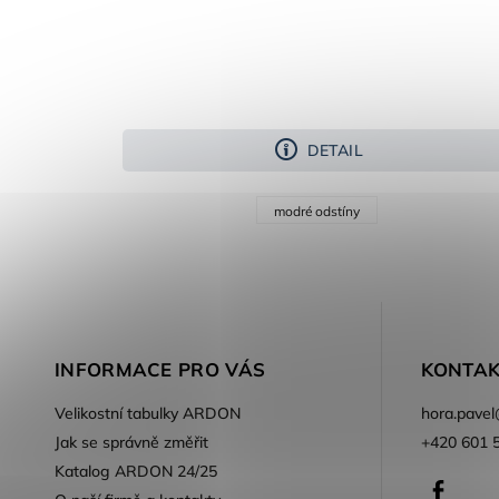
DETAIL
modré odstíny
INFORMACE PRO VÁS
KONTAK
Velikostní tabulky ARDON
hora.pavel
Jak se správně změřit
+420 601 
Katalog ARDON 24/25
Faceb