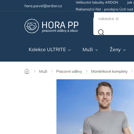
Velikostní tabulky ARDON
Jak 
hora.pavel@ardon.cz
Reklamační řád - prodejna Ústí na
Kolekce ULTRITE
Muži
Ženy
/
Muži
/
Pracovní oděvy
/
Montérkové komplety
/