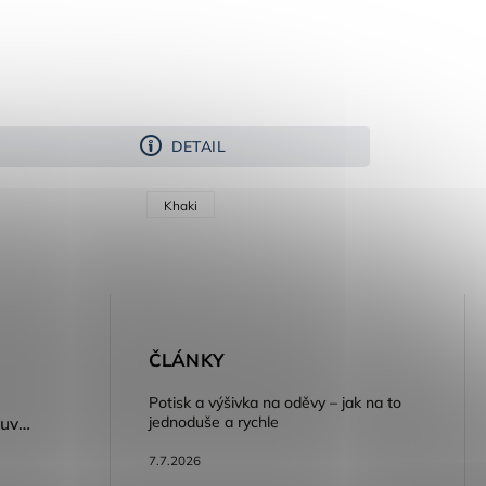
DETAIL
Khaki
E
ČLÁNKY
Potisk a výšivka na oděvy – jak na to
jednoduše a rychle
Dámský volnočasový nazouvák ARDON®JUNO - růžová
7.7.2026