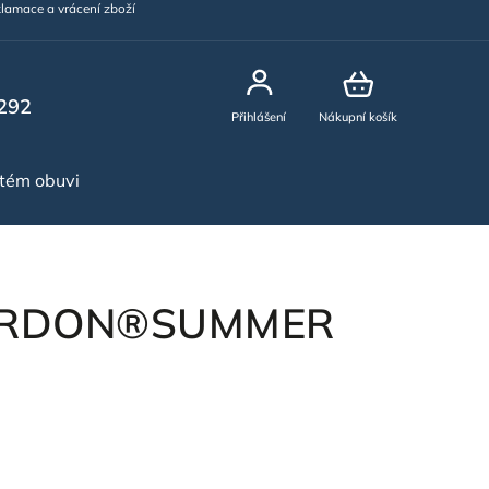
lamace a vrácení zboží
292
Přihlášení
Nákupní košík
stém obuvi
NOVINKY
 ARDON®SUMMER