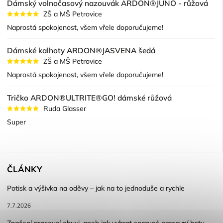
Dámský volnočasový nazouvák ARDON®JUNO - růžová
ZŠ a MŠ Petrovice
Naprostá spokojenost, všem vřele doporučujeme!
Dámské kalhoty ARDON®JASVENA šedá
ZŠ a MŠ Petrovice
Naprostá spokojenost, všem vřele doporučujeme!
Tričko ARDON®ULTRITE®GO! dámské růžová
Ruda Glasser
Super
ČLÁNKY
Potisk a výšivka na oděvy – jak na to jednoduše a rychle
7.7.2026
Značení pracovní obuvi, aneb jak vybrat spravné pracovní boty