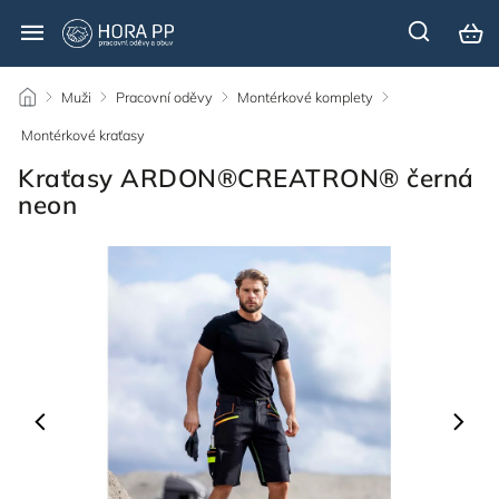
/
Muži
/
Pracovní oděvy
/
Montérkové komplety
/
Montérkové kraťasy
/
Kraťasy ARDON®CREATRON® černá
neon