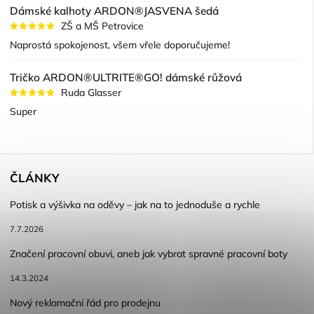
Dámské kalhoty ARDON®JASVENA šedá
ZŠ a MŠ Petrovice
Naprostá spokojenost, všem vřele doporučujeme!
Tričko ARDON®ULTRITE®GO! dámské růžová
Ruda Glasser
Super
ČLÁNKY
Potisk a výšivka na oděvy – jak na to jednoduše a rychle
7.7.2026
Značení pracovní obuvi, aneb jak vybrat spravné pracovní boty
14.3.2024
Nový reklamační řád pro prodejnu