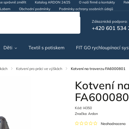
se správně změřit
Katalog ARDON 24/25
O naší firmě a kontakty
Rek
d Labem
Obchodní podmínky
Podmínky ochrany osobních údajů
Zákaznická podpora:
+420 601 534 
Děti
Textil s potiskem
FIT GO rychloupínací sy
škách
/
Kotvení pro práci ve výškách
/
Kotvení na traverzu FA6000801
Kotvení na
FA60008
Kód:
I4350
Značka:
Ardon
Neohodnoceno