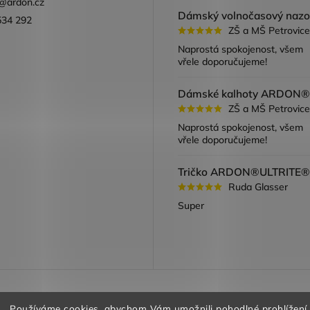
@
ardon.cz
534 292
ZŠ a MŠ Petrovice
ook
Naprostá spokojenost, všem
vřele doporučujeme!
ZŠ a MŠ Petrovice
Naprostá spokojenost, všem
vřele doporučujeme!
Ruda Glasser
Super
a vracení zboží
Obchodní podmínky
Podmínky ochrany oso
Používáme cookies, abychom Vám umožnili pohodlné prohlížení