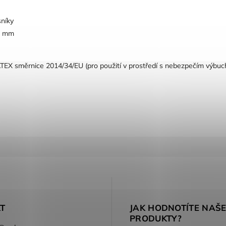
sníky
50 mm
TEX směrnice 2014/34/EU (pro použití v prostředí s nebezpečím výbuc
T
JAK HODNOTÍTE NAŠ
PRODUKTY?