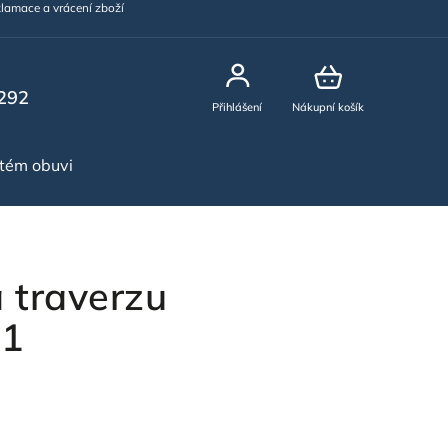
lamace a vrácení zboží
292
Přihlášení
Nákupní košík
stém obuvi
NOVINKY
 traverzu
01