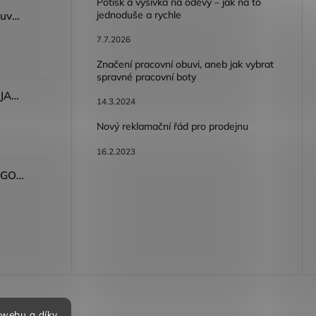
Potisk a výšivka na oděvy – jak na to
jednoduše a rychle
Dámský volnočasový nazouvák ARDON®JUNO - růžová
7.7.2026
Značení pracovní obuvi, aneb jak vybrat
spravné pracovní boty
Dámské kalhoty ARDON®JASVENA šedá
14.3.2024
Nový reklamační řád pro prodejnu
16.2.2023
Tričko ARDON®ULTRITE®GO! dámské růžová
bních údajů
 webu a díky