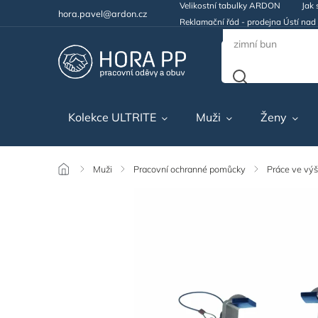
Velikostní tabulky ARDON
Jak 
hora.pavel@ardon.cz
Reklamační řád - prodejna Ústí na
Kolekce ULTRITE
Muži
Ženy
/
Muži
/
Pracovní ochranné pomůcky
/
Práce ve vý