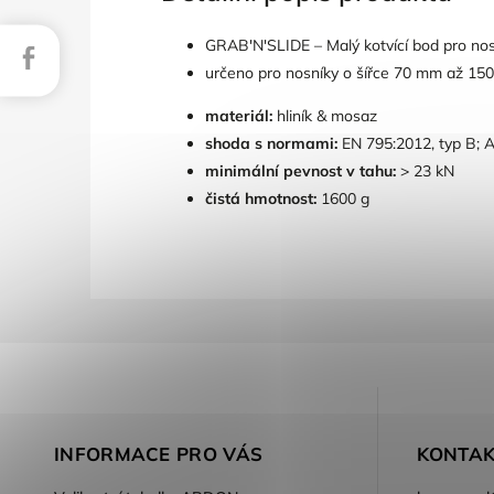
GRAB'N'SLIDE – Malý kotvící bod pro no
Facebook
určeno pro nosníky o šířce 70 mm až 1
materiál:
hliník & mosaz
shoda s normami:
EN 795:2012, typ B; A
minimální pevnost v tahu:
> 23 kN
čistá hmotnost:
1600 g
INFORMACE PRO VÁS
KONTAK