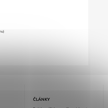
hu)
E
ČLÁNKY