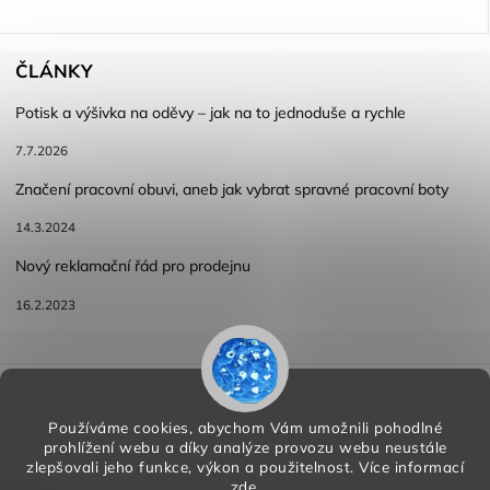
ČLÁNKY
Potisk a výšivka na oděvy – jak na to jednoduše a rychle
7.7.2026
Značení pracovní obuvi, aneb jak vybrat spravné pracovní boty
14.3.2024
Nový reklamační řád pro prodejnu
16.2.2023
Reklamace a vracení zboží
Obchodní podmínky
Podmínky ochrany osobních údajů
Používáme cookies, abychom Vám umožnili pohodlné
prohlížení webu a díky analýze provozu webu neustále
zlepšovali jeho funkce, výkon a použitelnost.
Více informací
zde
.