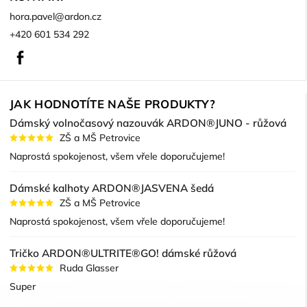
hora.pavel
@
ardon.cz
+420 601 534 292
Facebook
JAK HODNOTÍTE NAŠE PRODUKTY?
Dámský volnočasový nazouvák ARDON®JUNO - růžová
ZŠ a MŠ Petrovice
Naprostá spokojenost, všem vřele doporučujeme!
Dámské kalhoty ARDON®JASVENA šedá
ZŠ a MŠ Petrovice
Naprostá spokojenost, všem vřele doporučujeme!
Tričko ARDON®ULTRITE®GO! dámské růžová
Ruda Glasser
Super