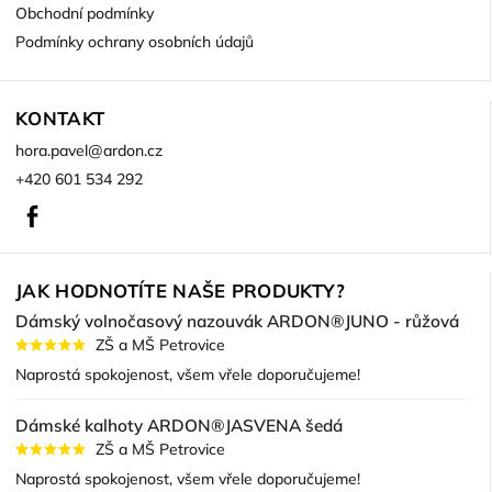
Obchodní podmínky
Podmínky ochrany osobních údajů
KONTAKT
hora.pavel
@
ardon.cz
+420 601 534 292
Facebook
JAK HODNOTÍTE NAŠE PRODUKTY?
Dámský volnočasový nazouvák ARDON®JUNO - růžová
ZŠ a MŠ Petrovice
Naprostá spokojenost, všem vřele doporučujeme!
Dámské kalhoty ARDON®JASVENA šedá
ZŠ a MŠ Petrovice
Naprostá spokojenost, všem vřele doporučujeme!