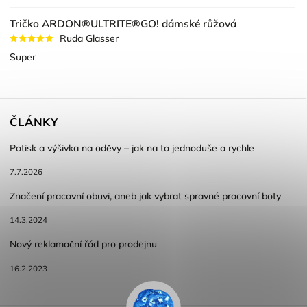
Tričko ARDON®ULTRITE®GO! dámské růžová
Ruda Glasser
Super
ČLÁNKY
Potisk a výšivka na oděvy – jak na to jednoduše a rychle
7.7.2026
Značení pracovní obuvi, aneb jak vybrat spravné pracovní boty
14.3.2024
Nový reklamační řád pro prodejnu
16.2.2023