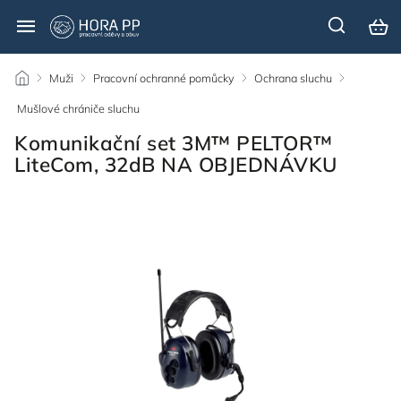
/
Muži
/
Pracovní ochranné pomůcky
/
Ochrana sluchu
/
Mušlové chrániče sluchu
/
Komunikační set 3M™ PELTOR™
LiteCom, 32dB NA OBJEDNÁVKU