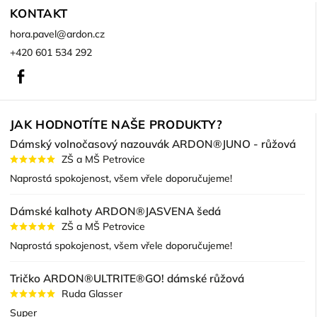
KONTAKT
hora.pavel
@
ardon.cz
+420 601 534 292
Facebook
JAK HODNOTÍTE NAŠE PRODUKTY?
Dámský volnočasový nazouvák ARDON®JUNO - růžová
ZŠ a MŠ Petrovice
Naprostá spokojenost, všem vřele doporučujeme!
Dámské kalhoty ARDON®JASVENA šedá
ZŠ a MŠ Petrovice
Naprostá spokojenost, všem vřele doporučujeme!
Tričko ARDON®ULTRITE®GO! dámské růžová
Ruda Glasser
Super