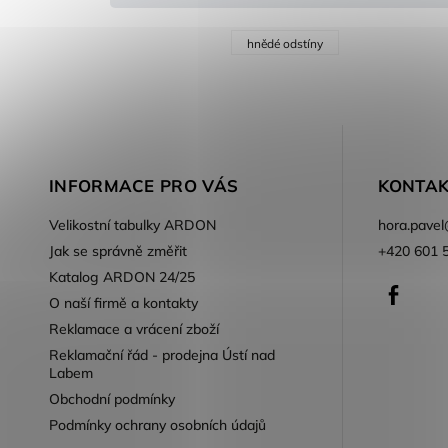
hnědé odstíny
INFORMACE PRO VÁS
KONTAK
Velikostní tabulky ARDON
hora.pavel
Jak se správně změřit
+420 601 
Katalog ARDON 24/25
Faceb
O naší firmě a kontakty
Reklamace a vrácení zboží
Reklamační řád - prodejna Ústí nad
Labem
Obchodní podmínky
Podmínky ochrany osobních údajů