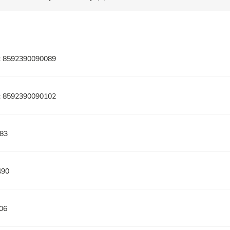
:
8592390090089
:
8592390090102
83
490
06