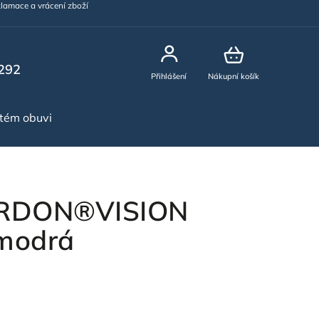
lamace a vrácení zboží
292
Přihlášení
Nákupní košík
stém obuvi
NOVINKY
ARDON®VISION
 modrá