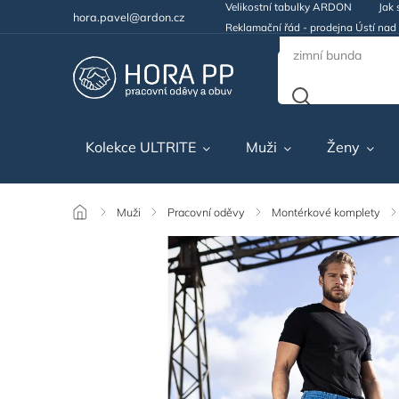
Velikostní tabulky ARDON
Jak 
hora.pavel@ardon.cz
Reklamační řád - prodejna Ústí na
Kolekce ULTRITE
Muži
Ženy
/
Muži
/
Pracovní oděvy
/
Montérkové komplety
/