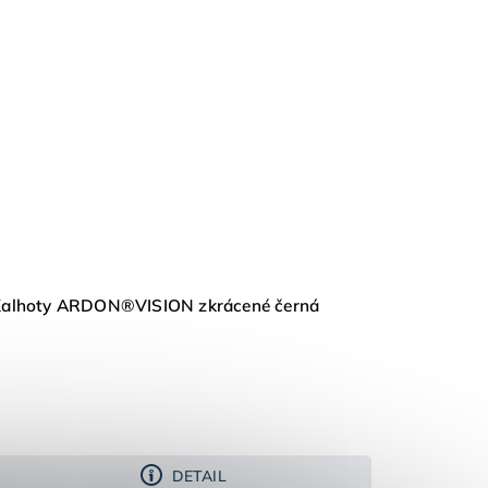
alhoty ARDON®VISION zkrácené černá
DETAIL