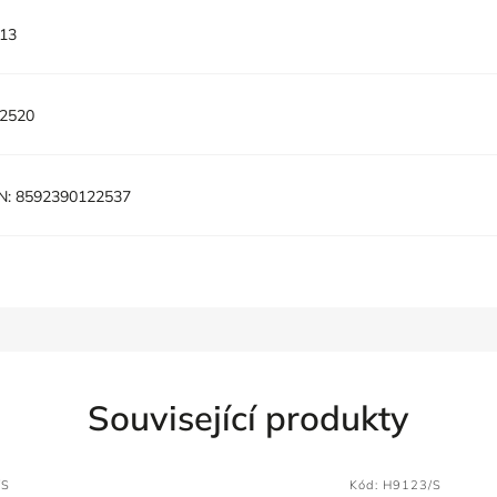
13
2520
N:
8592390122537
Související produkty
/S
Kód:
H9123/S