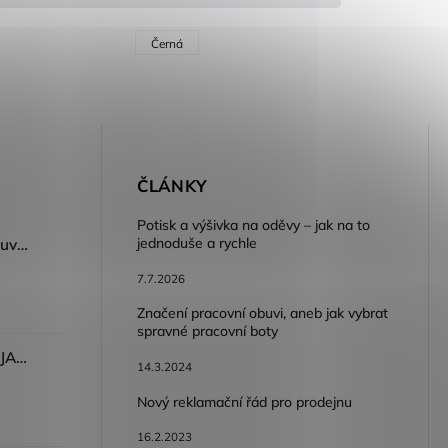
Černá
E
ČLÁNKY
Potisk a výšivka na oděvy – jak na to
jednoduše a rychle
Dámský volnočasový nazouvák ARDON®JUNO - růžová
7.7.2026
Značení pracovní obuvi, aneb jak vybrat
spravné pracovní boty
Dámské kalhoty ARDON®JASVENA šedá
14.3.2024
Nový reklamační řád pro prodejnu
16.2.2023