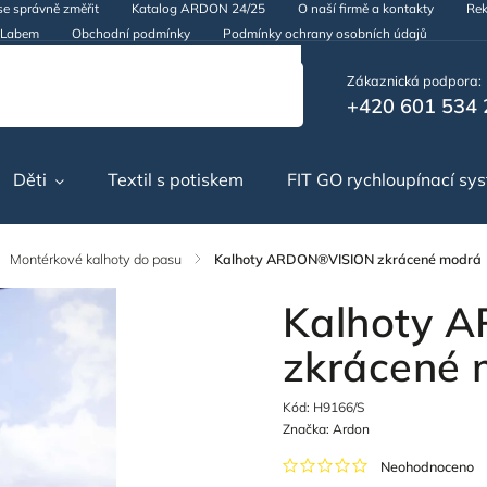
se správně změřit
Katalog ARDON 24/25
O naší firmě a kontakty
Rek
d Labem
Obchodní podmínky
Podmínky ochrany osobních údajů
Zákaznická podpora:
+420 601 534 
Děti
Textil s potiskem
FIT GO rychloupínací sy
Montérkové kalhoty do pasu
/
Kalhoty ARDON®VISION zkrácené modrá
Kalhoty 
zkrácené
Kód:
H9166/S
Značka:
Ardon
Neohodnoceno