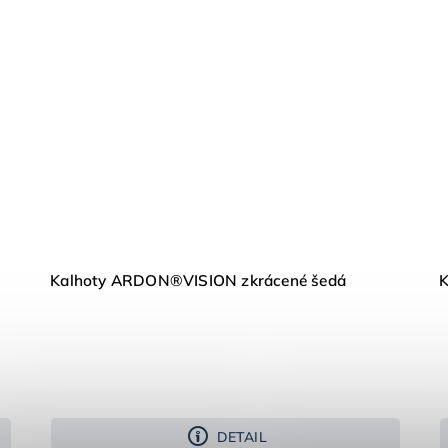
Kalhoty ARDON®VISION zkrácené šedá
K
DETAIL