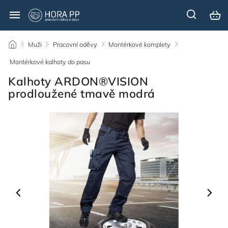
/
Muži
/
Pracovní oděvy
/
Montérkové komplety
/
Montérkové kalhoty do pasu
/
Kalhoty ARDON®VISION
prodloužené tmavě modrá