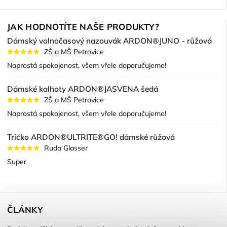
JAK HODNOTÍTE NAŠE PRODUKTY?
Dámský volnočasový nazouvák ARDON®JUNO - růžová
ZŠ a MŠ Petrovice
Naprostá spokojenost, všem vřele doporučujeme!
Dámské kalhoty ARDON®JASVENA šedá
ZŠ a MŠ Petrovice
Naprostá spokojenost, všem vřele doporučujeme!
Tričko ARDON®ULTRITE®GO! dámské růžová
Ruda Glasser
Super
ČLÁNKY