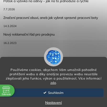
Potisk a výšivka na oděvy – jak na to jednoduše a rychle
7.7.2026
Značení pracovní obuvi, aneb jak vybrat spravné pracovní boty
14.3.2024
Nový reklamační řád pro prodejnu
16.2.2023
Reklamace a vracení zboží
Obchodní podmínky
Podmínky ochrany osobních údajů
Používáme cookies, abychom Vám umožnili pohodlné
prohlížení webu a díky analýze provozu webu neustále
zlepšovali jeho funkce, výkon a použitelnost.
Více informací
zde
.
Copyright 2026
HORA PP s.r.o.
. Všechna práva vyhrazena.
Vytvořil
Shoptet
| Design
Shoptak.cz
Souhlasím
Zobrazit
Vytvořil Shoptet
ě
Nastavení