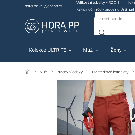
Velikostní tabulky ARDON
Jak 
hora.pavel@ardon.cz
Reklamační řád - prodejna Ústí na
Kolekce ULTRITE
Muži
Ženy
/
Muži
/
Pracovní oděvy
/
Montérkové komplety
/