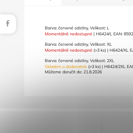
Facebook
Barva: červené odstíny, Velikost: L
Momentálně nedostupné
| H6424/L
EAN:
859
Barva: červené odstíny, Velikost: XL
Momentálně nedostupné
(>3 ks)
| H6424/XL
E
Barva: červené odstíny, Velikost: 2XL
Skladem u dodavatele
(>3 ks)
| H6424/2XL
EA
Můžeme doručit do:
21.8.2026