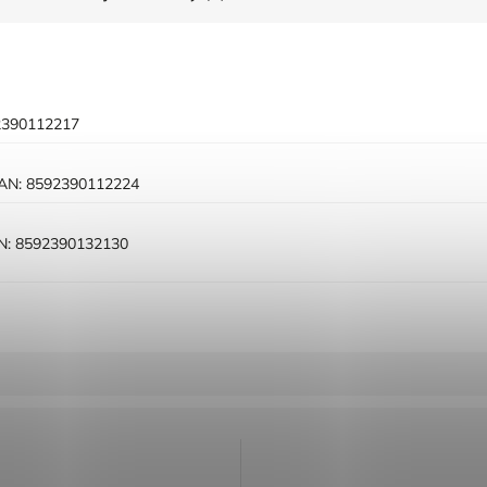
2390112217
AN:
8592390112224
N:
8592390132130