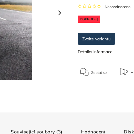
Neohodnoceno
DOPRODEJ
Zvolte variantu
Detailní informace
Zeptat se
Hl
Související soubory (3)
Hodnocení
Dis