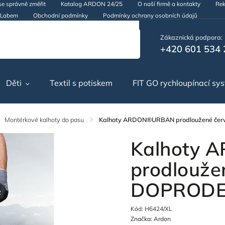
se správně změřit
Katalog ARDON 24/25
O naší firmě a kontakty
Rek
d Labem
Obchodní podmínky
Podmínky ochrany osobních údajů
Zákaznická podpora:
+420 601 534 
Děti
Textil s potiskem
FIT GO rychloupínací sy
Montérkové kalhoty do pasu
/
Kalhoty ARDON®URBAN prodloužené čer
Kalhoty
prodlouže
DOPRODE
Kód:
H6424/XL
Značka:
Ardon