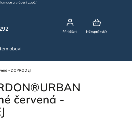
lamace a vrácení zboží
292
Přihlášení
Nákupní košík
stém obuvi
NOVINKY
vená - DOPRODEJ
 ARDON®URBAN
né červená -
J