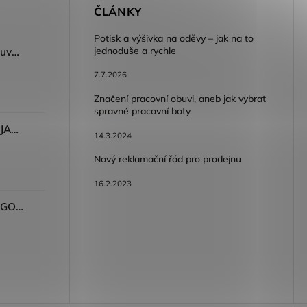
E
ČLÁNKY
Potisk a výšivka na oděvy – jak na to
jednoduše a rychle
Dámský volnočasový nazouvák ARDON®JUNO - růžová
7.7.2026
Značení pracovní obuvi, aneb jak vybrat
spravné pracovní boty
Dámské kalhoty ARDON®JASVENA šedá
14.3.2024
Nový reklamační řád pro prodejnu
16.2.2023
Tričko ARDON®ULTRITE®GO! dámské růžová