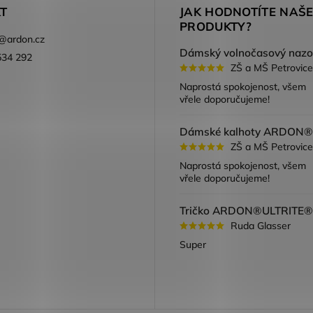
T
JAK HODNOTÍTE NAŠ
PRODUKTY?
@
ardon.cz
534 292
ZŠ a MŠ Petrovice
ook
Naprostá spokojenost, všem
vřele doporučujeme!
ZŠ a MŠ Petrovice
Naprostá spokojenost, všem
vřele doporučujeme!
Ruda Glasser
Super