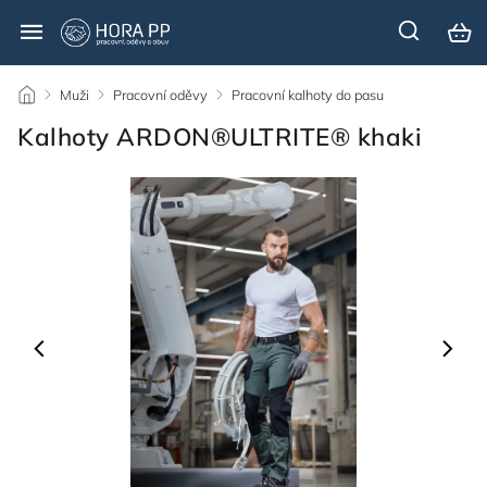
/
Muži
/
Pracovní oděvy
/
Pracovní kalhoty do pasu
/
Kalhoty ARDON®ULTRITE® khaki