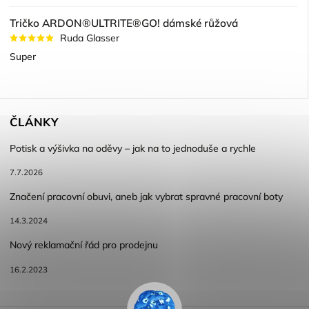
Tričko ARDON®ULTRITE®GO! dámské růžová
Ruda Glasser
Super
ČLÁNKY
Potisk a výšivka na oděvy – jak na to jednoduše a rychle
7.7.2026
Značení pracovní obuvi, aneb jak vybrat spravné pracovní boty
14.3.2024
Nový reklamační řád pro prodejnu
16.2.2023