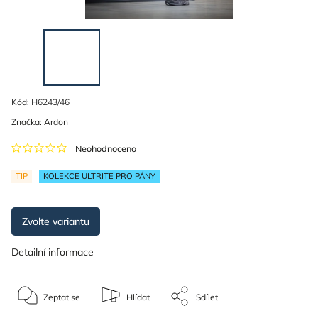
Kód:
H6243/46
Značka:
Ardon
Neohodnoceno
TIP
KOLEKCE ULTRITE PRO PÁNY
Zvolte variantu
Detailní informace
Zeptat se
Hlídat
Sdílet