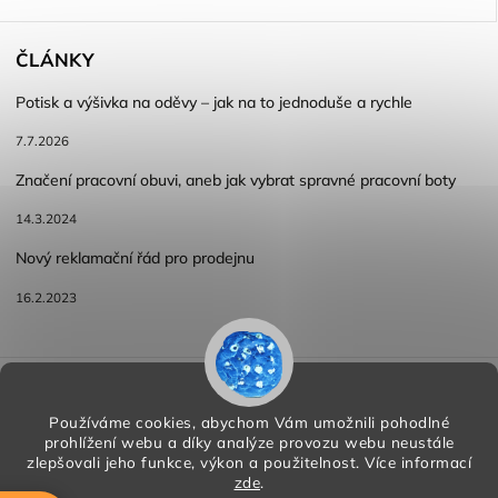
ČLÁNKY
Potisk a výšivka na oděvy – jak na to jednoduše a rychle
7.7.2026
Značení pracovní obuvi, aneb jak vybrat spravné pracovní boty
14.3.2024
Nový reklamační řád pro prodejnu
16.2.2023
Reklamace a vracení zboží
Obchodní podmínky
Podmínky ochrany osobních údajů
Používáme cookies, abychom Vám umožnili pohodlné
prohlížení webu a díky analýze provozu webu neustále
zlepšovali jeho funkce, výkon a použitelnost.
Více informací
zde
.
Copyright 2026
HORA PP s.r.o.
. Všechna práva vyhrazena.