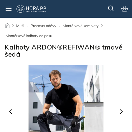
/
Muži
/
Pracovní oděvy
/
Montérkové komplety
/
Montérkové kalhoty do pasu
/
Kalhoty ARDON®REFIWAN® tmavě
šedá