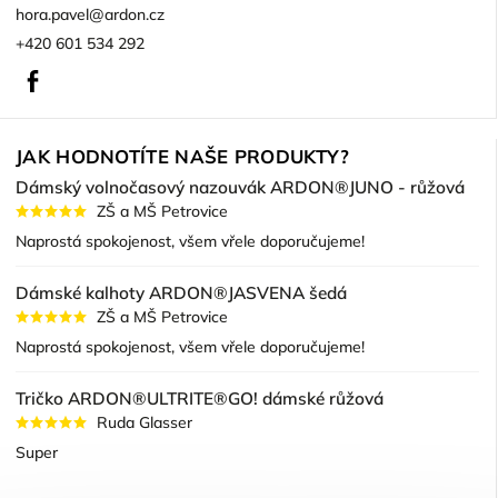
hora.pavel
@
ardon.cz
+420 601 534 292
Facebook
JAK HODNOTÍTE NAŠE PRODUKTY?
Dámský volnočasový nazouvák ARDON®JUNO - růžová
ZŠ a MŠ Petrovice
Naprostá spokojenost, všem vřele doporučujeme!
Dámské kalhoty ARDON®JASVENA šedá
ZŠ a MŠ Petrovice
Naprostá spokojenost, všem vřele doporučujeme!
Tričko ARDON®ULTRITE®GO! dámské růžová
Ruda Glasser
Super