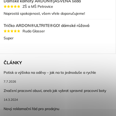
Dámské kalhoty ARDON®JASVENA šedá
ZŠ a MŠ Petrovice
Naprostá spokojenost, všem vřele doporučujeme!
Tričko ARDON®ULTRITE®GO! dámské růžová
Ruda Glasser
Super
ČLÁNKY
Potisk a výšivka na oděvy – jak na to jednoduše a rychle
7.7.2026
Značení pracovní obuvi, aneb jak vybrat spravné pracovní boty
14.3.2024
Nový reklamační řád pro prodejnu