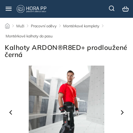
/
Muži
/
Pracovní oděvy
/
Montérkové komplety
/
Montérkové kalhoty do pasu
/
Kalhoty ARDON®R8ED+ prodloužené
černá