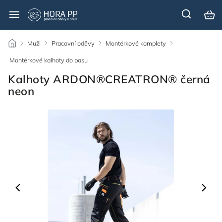
/
Muži
/
Pracovní oděvy
/
Montérkové komplety
/
Montérkové kalhoty do pasu
/
Kalhoty ARDON®CREATRON® černá
neon