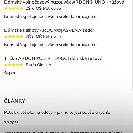
Dámský volnočasový nazouvák ARDON®JUNO - růžová
ZŠ a MŠ Petrovice
Naprostá spokojenost, všem vřele doporučujeme!
Dámské kalhoty ARDON®JASVENA šedá
ZŠ a MŠ Petrovice
Naprostá spokojenost, všem vřele doporučujeme!
Tričko ARDON®ULTRITE®GO! dámské růžová
Ruda Glasser
Super
ČLÁNKY
Potisk a výšivka na oděvy – jak na to jednoduše a rychle
7.7.2026
Značení pracovní obuvi, aneb jak vybrat spravné pracovní boty