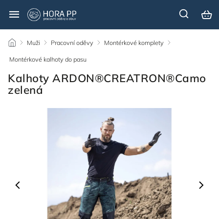
/
Muži
/
Pracovní oděvy
/
Montérkové komplety
/
Montérkové kalhoty do pasu
/
Kalhoty ARDON®CREATRON®Camo
zelená