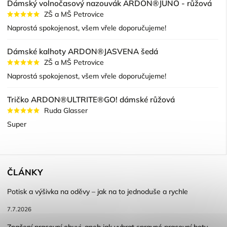
Dámský volnočasový nazouvák ARDON®JUNO - růžová
ZŠ a MŠ Petrovice
Naprostá spokojenost, všem vřele doporučujeme!
Dámské kalhoty ARDON®JASVENA šedá
ZŠ a MŠ Petrovice
Naprostá spokojenost, všem vřele doporučujeme!
Tričko ARDON®ULTRITE®GO! dámské růžová
Ruda Glasser
Super
ČLÁNKY
Potisk a výšivka na oděvy – jak na to jednoduše a rychle
7.7.2026
Značení pracovní obuvi, aneb jak vybrat spravné pracovní boty