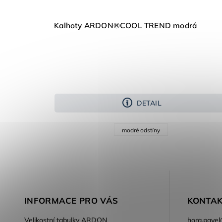
Kalhoty ARDON®COOL TREND modrá
DETAIL
modré odstíny
INFORMACE PRO VÁS
KONTAK
Velikostní tabulky ARDON
hora.pavel