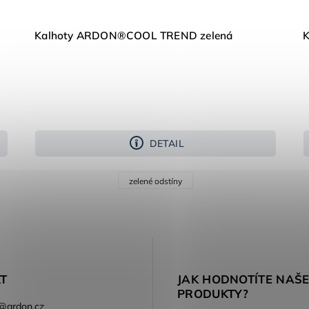
Kalhoty ARDON®COOL TREND zelená
DETAIL
zelené odstíny
T
JAK HODNOTÍTE NAŠ
PRODUKTY?
@
ardon.cz