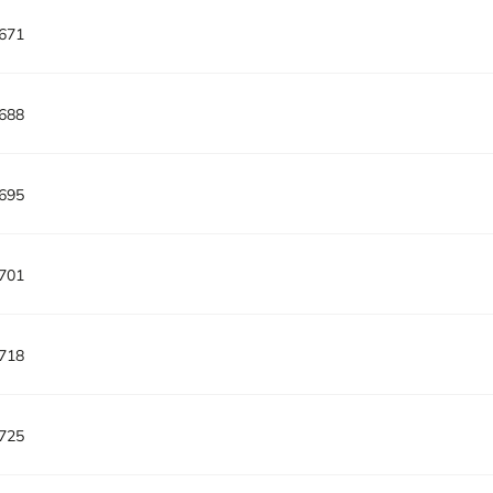
671
688
695
701
718
725