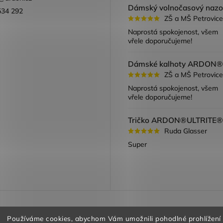
534 292
ZŠ a MŠ Petrovice
ook
Naprostá spokojenost, všem
vřele doporučujeme!
ZŠ a MŠ Petrovice
Naprostá spokojenost, všem
vřele doporučujeme!
Ruda Glasser
Super
a vracení zboží
Obchodní podmínky
Podmínky ochrany oso
Používáme cookies, abychom Vám umožnili pohodlné prohlížení