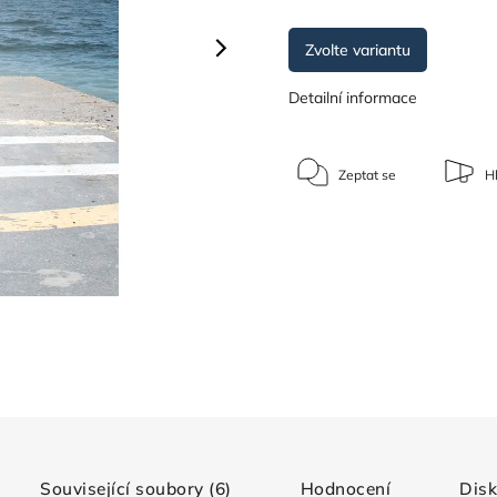
Zvolte variantu
Detailní informace
Zeptat se
Hl
Související soubory (6)
Hodnocení
Dis