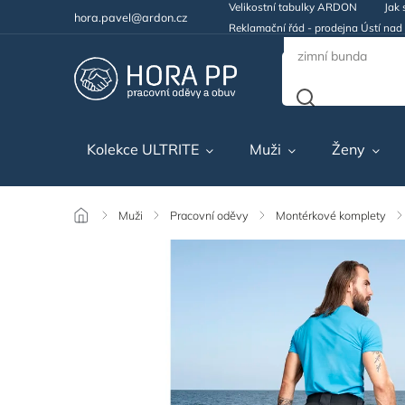
Velikostní tabulky ARDON
Jak 
hora.pavel@ardon.cz
Reklamační řád - prodejna Ústí na
Kolekce ULTRITE
Muži
Ženy
/
Muži
/
Pracovní oděvy
/
Montérkové komplety
/