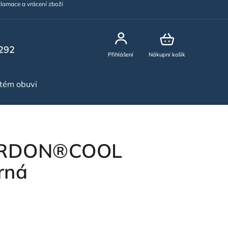
lamace a vrácení zboží
292
Přihlášení
Nákupní košík
stém obuvi
NOVINKY
 ARDON®COOL
rná