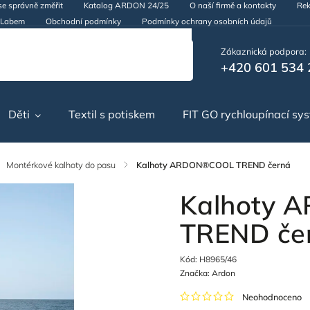
se správně změřit
Katalog ARDON 24/25
O naší firmě a kontakty
Rek
d Labem
Obchodní podmínky
Podmínky ochrany osobních údajů
Zákaznická podpora:
+420 601 534 
Děti
Textil s potiskem
FIT GO rychloupínací sy
Montérkové kalhoty do pasu
/
Kalhoty ARDON®COOL TREND černá
Kalhoty
TREND če
Kód:
H8965/46
Značka:
Ardon
Neohodnoceno