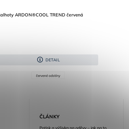
Kalhoty ARDON®COOL TREND červená
DETAIL
červené odstíny
E
ČLÁNKY
Potisk a výšivka na oděvy – jak na to