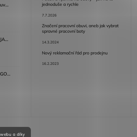
jednoduše a rychle
Dámský volnočasový nazouvák ARDON®JUNO - růžová
7.7.2026
Značení pracovní obuvi, aneb jak vybrat
spravné pracovní boty
Dámské kalhoty ARDON®JASVENA šedá
14.3.2024
Nový reklamační řád pro prodejnu
16.2.2023
Tričko ARDON®ULTRITE®GO! dámské růžová
bních údajů
 webu a díky