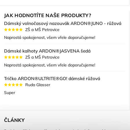
JAK HODNOTÍTE NAŠE PRODUKTY?
Dámský volnočasový nazouvák ARDON®JUNO - růžová
ZŠ a MŠ Petrovice
Naprostá spokojenost, všem vřele doporučujeme!
Dámské kalhoty ARDON®JASVENA šedá
ZŠ a MŠ Petrovice
Naprostá spokojenost, všem vřele doporučujeme!
Tričko ARDON®ULTRITE®GO! dámské růžová
Ruda Glasser
Super
ČLÁNKY