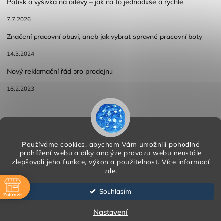
Potisk a výšivka na oděvy – jak na to jednoduše a rychle
7.7.2026
Značení pracovní obuvi, aneb jak vybrat spravné pracovní boty
14.3.2024
Nový reklamační řád pro prodejnu
16.2.2023
Reklamace a vracení zboží
Obchodní podmínky
Podmínky ochrany osobních údajů
Používáme cookies, abychom Vám umožnili pohodlné
prohlížení webu a díky analýze provozu webu neustále
zlepšovali jeho funkce, výkon a použitelnost.
Více informací
zde
.
Copyright 2026
HORA PP s.r.o.
. Všechna práva vyhrazena.
Vytvořil
Shoptet
| Design
Shoptak.cz
Souhlasím
Zobrazit
Vytvořil Shoptet
ě
Nastavení