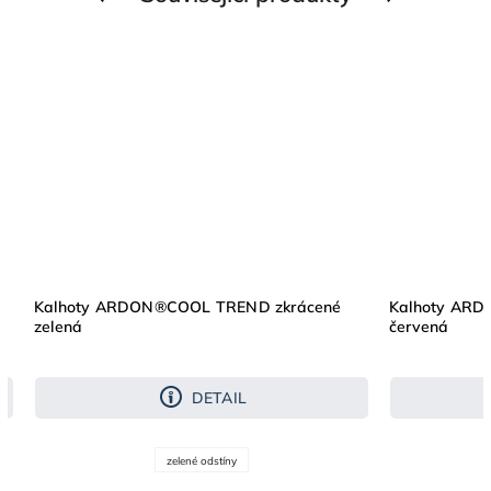
Kalhoty ARDON®COOL TREND zkrácené
Kalhoty AR
zelená
červená
DETAIL
zelené odstíny