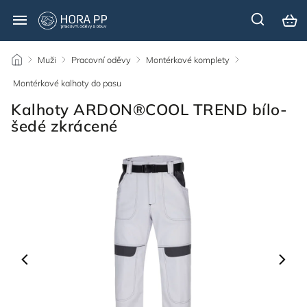
/
Muži
/
Pracovní oděvy
/
Montérkové komplety
/
Montérkové kalhoty do pasu
/
Kalhoty ARDON®COOL TREND bílo-
šedé zkrácené