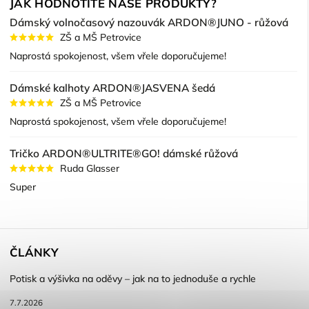
JAK HODNOTÍTE NAŠE PRODUKTY?
Dámský volnočasový nazouvák ARDON®JUNO - růžová
ZŠ a MŠ Petrovice
Naprostá spokojenost, všem vřele doporučujeme!
Dámské kalhoty ARDON®JASVENA šedá
ZŠ a MŠ Petrovice
Naprostá spokojenost, všem vřele doporučujeme!
Tričko ARDON®ULTRITE®GO! dámské růžová
Ruda Glasser
Super
ČLÁNKY
Potisk a výšivka na oděvy – jak na to jednoduše a rychle
7.7.2026