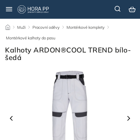
/
Muži
/
Pracovní oděvy
/
Montérkové komplety
/
Montérkové kalhoty do pasu
/
Kalhoty ARDON®COOL TREND bílo-
šedá