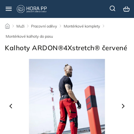
/
Muži
/
Pracovní oděvy
/
Montérkové komplety
/
Montérkové kalhoty do pasu
/
Kalhoty ARDON®4Xstretch® červené