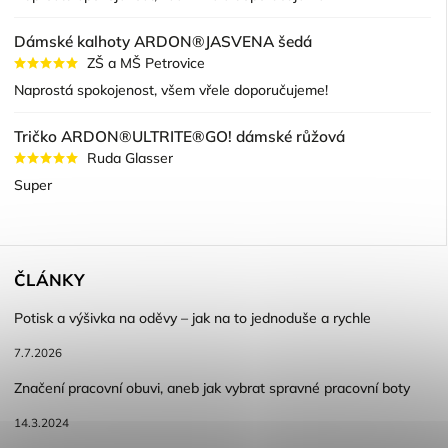
Dámské kalhoty ARDON®JASVENA šedá
ZŠ a MŠ Petrovice
Naprostá spokojenost, všem vřele doporučujeme!
Tričko ARDON®ULTRITE®GO! dámské růžová
Ruda Glasser
Super
ČLÁNKY
Potisk a výšivka na oděvy – jak na to jednoduše a rychle
7.7.2026
Značení pracovní obuvi, aneb jak vybrat spravné pracovní boty
14.3.2024