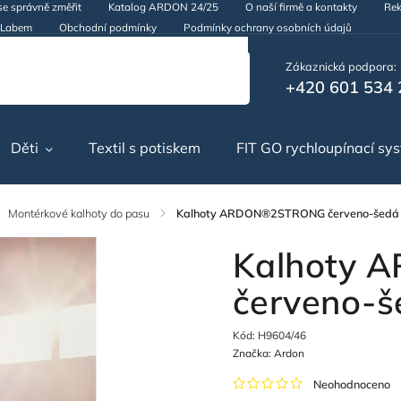
se správně změřit
Katalog ARDON 24/25
O naší firmě a kontakty
Rek
d Labem
Obchodní podmínky
Podmínky ochrany osobních údajů
Zákaznická podpora:
+420 601 534 
Děti
Textil s potiskem
FIT GO rychloupínací sy
Montérkové kalhoty do pasu
/
Kalhoty ARDON®2STRONG červeno-šedá
Kalhoty
červeno-š
Kód:
H9604/46
Značka:
Ardon
Neohodnoceno