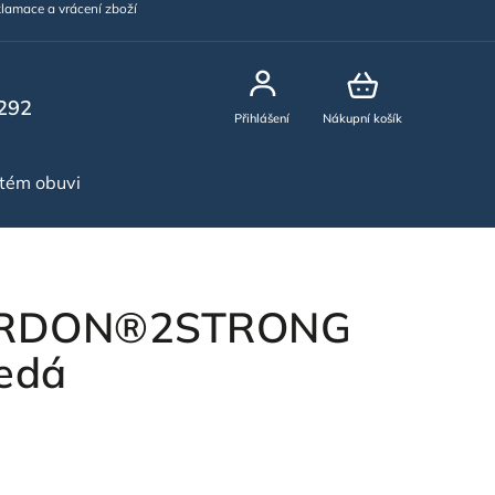
lamace a vrácení zboží
292
Přihlášení
Nákupní košík
stém obuvi
NOVINKY
 ARDON®2STRONG
edá