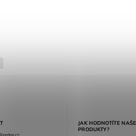
T
JAK HODNOTÍTE NAŠ
PRODUKTY?
@
ardon.cz