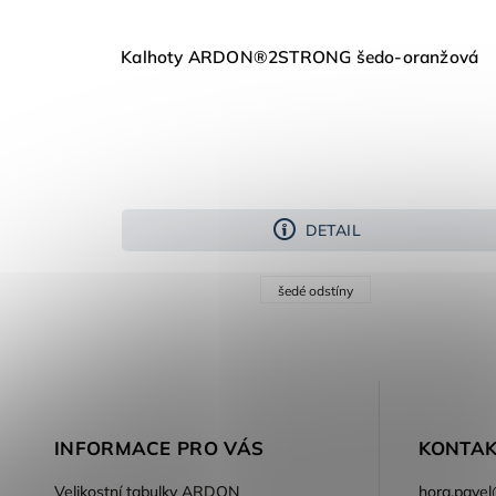
Kalhoty ARDON®2STRONG šedo-oranžová
DETAIL
šedé odstíny
INFORMACE PRO VÁS
KONTAK
Velikostní tabulky ARDON
hora.pavel