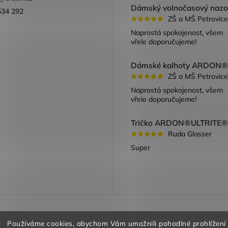
534 292
ZŠ a MŠ Petrovice
ook
Naprostá spokojenost, všem
vřele doporučujeme!
ZŠ a MŠ Petrovice
Naprostá spokojenost, všem
vřele doporučujeme!
Ruda Glasser
Super
a vracení zboží
Obchodní podmínky
Podmínky ochrany oso
Používáme cookies, abychom Vám umožnili pohodlné prohlížení