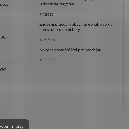
jednoduše a rychle
Dámský volnočasový nazouvák ARDON®JUNO - růžová
7.7.2026
Značení pracovní obuvi, aneb jak vybrat
spravné pracovní boty
Dámské kalhoty ARDON®JASVENA šedá
14.3.2024
Nový reklamační řád pro prodejnu
16.2.2023
Tričko ARDON®ULTRITE®GO! dámské růžová
bních údajů
 webu a díky