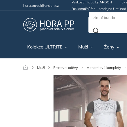
Velikostní tabulky ARDON
Jak 
hora.pavel@ardon.cz
Reklamační řád - prodejna Ústí na
Kolekce ULTRITE
Muži
Ženy
/
Muži
/
Pracovní oděvy
/
Montérkové komplety
/