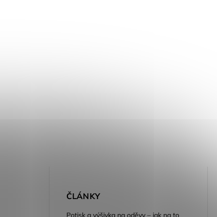
E
ČLÁNKY
Potisk a výšivka na oděvy – jak na to