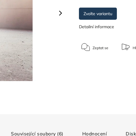
Zvolte variantu
Detailní informace
Zeptat se
Hl
Související soubory (6)
Hodnocení
Dis