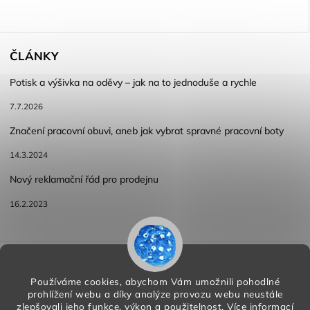
ČLÁNKY
Potisk a výšivka na oděvy – jak na to jednoduše a rychle
7.7.2026
Značení pracovní obuvi, aneb jak vybrat spravné pracovní boty
14.3.2024
Nový reklamační řád pro prodejnu
16.2.2023
Reklamace a vracení zboží
Obchodní podmínky
Podmínky ochrany osobních údajů
Používáme cookies, abychom Vám umožnili pohodlné
prohlížení webu a díky analýze provozu webu neustále
zlepšovali jeho funkce, výkon a použitelnost.
Více informací