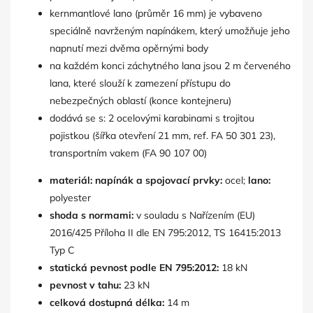
kernmantlové lano (průměr 16 mm) je vybaveno
speciálně navrženým napínákem, který umožňuje jeho
napnutí mezi dvěma opěrnými body
na každém konci záchytného lana jsou 2 m červeného
lana, které slouží k zamezení přístupu do
nebezpečných oblastí (konce kontejneru)
dodává se s: 2 ocelovými karabinami s trojitou
pojistkou (šířka otevření 21 mm, ref. FA 50 301 23),
transportním vakem (FA 90 107 00)
materiál:
napínák a spojovací prvky:
ocel;
lano:
polyester
shoda s normami:
v souladu s Nařízením (EU)
2016/425 Příloha II dle EN 795:2012, TS 16415:2013
Typ C
statická pevnost podle EN 795:2012:
18 kN
pevnost v tahu:
23 kN
celková dostupná délka:
14 m