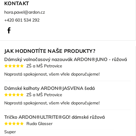
KONTAKT
hora.pavel
@
ardon.cz
+420 601 534 292
Facebook
JAK HODNOTÍTE NAŠE PRODUKTY?
Dámský volnočasový nazouvák ARDON®JUNO - růžová
ZŠ a MŠ Petrovice
Naprostá spokojenost, všem vřele doporučujeme!
Dámské kalhoty ARDON®JASVENA šedá
ZŠ a MŠ Petrovice
Naprostá spokojenost, všem vřele doporučujeme!
Tričko ARDON®ULTRITE®GO! dámské růžová
Ruda Glasser
Super