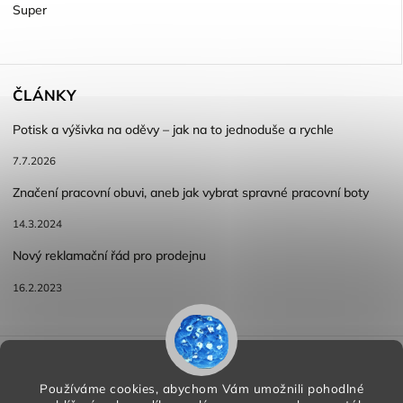
Super
ČLÁNKY
Potisk a výšivka na oděvy – jak na to jednoduše a rychle
7.7.2026
Značení pracovní obuvi, aneb jak vybrat spravné pracovní boty
14.3.2024
Nový reklamační řád pro prodejnu
16.2.2023
Reklamace a vracení zboží
Obchodní podmínky
Podmínky ochrany osobních údajů
Používáme cookies, abychom Vám umožnili pohodlné