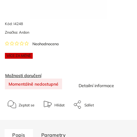
Kód:
I4248
Značka:
Ardon
Neohodnoceno
VÍCE ZA MÉNĚ
Možnosti doručení
Momentálně nedostupné
Detailní informace
Zeptat se
Hlídat
Sdílet
Popis
Parametry