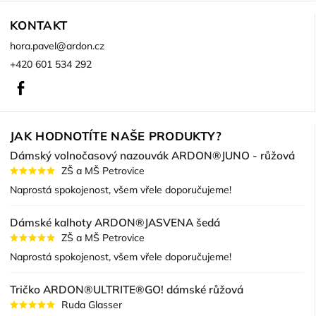
KONTAKT
hora.pavel
@
ardon.cz
+420 601 534 292
Facebook
JAK HODNOTÍTE NAŠE PRODUKTY?
Dámský volnočasový nazouvák ARDON®JUNO - růžová
ZŠ a MŠ Petrovice
Naprostá spokojenost, všem vřele doporučujeme!
Dámské kalhoty ARDON®JASVENA šedá
ZŠ a MŠ Petrovice
Naprostá spokojenost, všem vřele doporučujeme!
Tričko ARDON®ULTRITE®GO! dámské růžová
Ruda Glasser