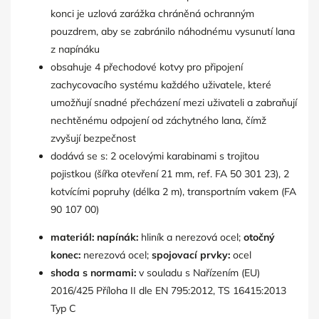
konci je uzlová zarážka chráněná ochranným
pouzdrem, aby se zabránilo náhodnému vysunutí lana
z napínáku
obsahuje 4 přechodové kotvy pro připojení
zachycovacího systému každého uživatele, které
umožňují snadné přecházení mezi uživateli a zabraňují
nechtěnému odpojení od záchytného lana, čímž
zvyšují bezpečnost
dodává se s: 2 ocelovými karabinami s trojitou
pojistkou (šířka otevření 21 mm, ref. FA 50 301 23), 2
kotvícími popruhy (délka 2 m), transportním vakem (FA
90 107 00)
materiál:
napínák:
hliník a nerezová ocel;
otočný
konec:
nerezová ocel;
spojovací prvky:
ocel
shoda s normami:
v souladu s Nařízením (EU)
2016/425 Příloha II dle EN 795:2012, TS 16415:2013
Typ C