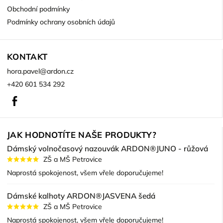
Obchodní podmínky
Podmínky ochrany osobních údajů
KONTAKT
hora.pavel
@
ardon.cz
+420 601 534 292
Facebook
JAK HODNOTÍTE NAŠE PRODUKTY?
Dámský volnočasový nazouvák ARDON®JUNO - růžová
ZŠ a MŠ Petrovice
Naprostá spokojenost, všem vřele doporučujeme!
Dámské kalhoty ARDON®JASVENA šedá
ZŠ a MŠ Petrovice
Naprostá spokojenost, všem vřele doporučujeme!