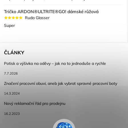
Tričko ARDON®ULTRITE®GO! dámské růžová
Ruda Glasser
Super
ČLÁNKY
Potisk a výšivka na oděvy – jak na to jednoduše a rychle
7.7.2026
Značení pracovní obuvi, aneb jak vybrat spravné pracovní boty
14.3.2024
Nový reklamační řád pro prodejnu
16.2.2023