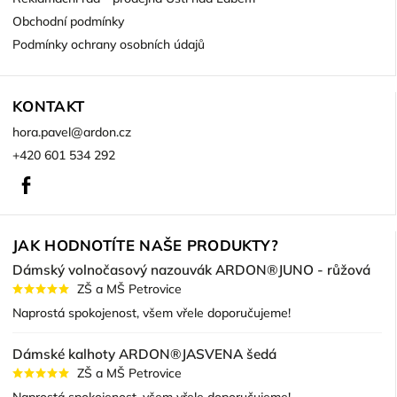
Obchodní podmínky
Podmínky ochrany osobních údajů
KONTAKT
hora.pavel
@
ardon.cz
+420 601 534 292
Facebook
JAK HODNOTÍTE NAŠE PRODUKTY?
Dámský volnočasový nazouvák ARDON®JUNO - růžová
ZŠ a MŠ Petrovice
Naprostá spokojenost, všem vřele doporučujeme!
Dámské kalhoty ARDON®JASVENA šedá
ZŠ a MŠ Petrovice