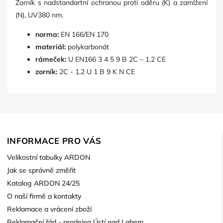
Zorník s nadstandartní ochranou proti oděru (K) a zamlžení
(N), UV380 nm.
norma:
EN 166/EN 170
materiál:
polykarbonát
rámeček:
U EN166 3 4 5 9 B 2C – 1.2 CE
zorník:
2C - 1.2 U 1 B 9 K N CE
INFORMACE PRO VÁS
Velikostní tabulky ARDON
Jak se správně změřit
Katalog ARDON 24/25
O naší firmě a kontakty
Reklamace a vrácení zboží
Reklamační řád - prodejna Ústí nad Labem