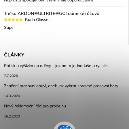
Naprostá spokojenost, všem vřele doporučujeme!
Tričko ARDON®ULTRITE®GO! dámské růžová
Ruda Glasser
Super
ČLÁNKY
Potisk a výšivka na oděvy – jak na to jednoduše a rychle
7.7.2026
Značení pracovní obuvi, aneb jak vybrat spravné pracovní boty
14.3.2024
Nový reklamační řád pro prodejnu
16.2.2023