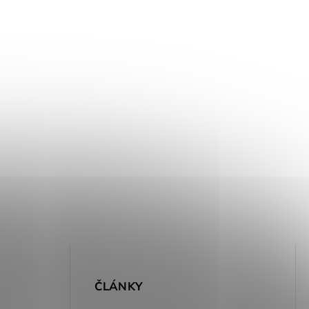
E
ČLÁNKY