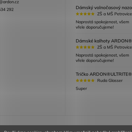
@
ardon.cz
534 292
ZŠ a MŠ Petrovice
ook
Naprostá spokojenost, všem
vřele doporučujeme!
ZŠ a MŠ Petrovice
Naprostá spokojenost, všem
vřele doporučujeme!
Ruda Glasser
Super
a vracení zboží
Obchodní podmínky
Podmínky ochrany oso