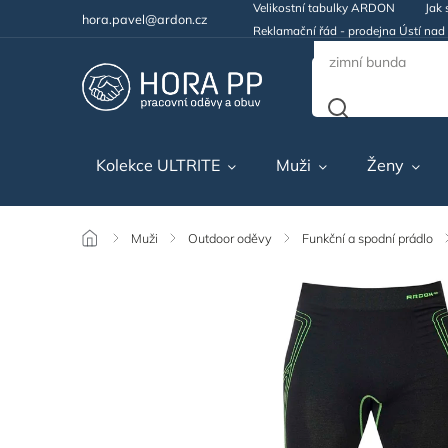
Velikostní tabulky ARDON
Jak 
hora.pavel@ardon.cz
Reklamační řád - prodejna Ústí na
Kolekce ULTRITE
Muži
Ženy
/
Muži
/
Outdoor oděvy
/
Funkční a spodní prádlo
/