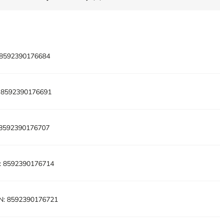
8592390176684
8592390176691
8592390176707
:
8592390176714
N:
8592390176721