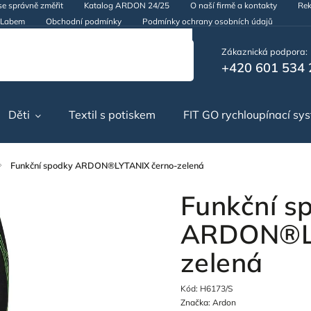
se správně změřit
Katalog ARDON 24/25
O naší firmě a kontakty
Rek
d Labem
Obchodní podmínky
Podmínky ochrany osobních údajů
Zákaznická podpora:
+420 601 534 
Děti
Textil s potiskem
FIT GO rychloupínací sy
Funkční spodky ARDON®LYTANIX černo-zelená
Funkční s
ARDON®LY
zelená
Kód:
H6173/S
Značka:
Ardon