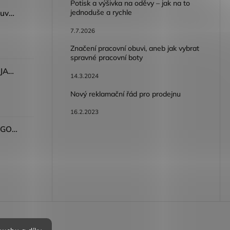
Potisk a výšivka na oděvy – jak na to
jednoduše a rychle
Dámský volnočasový nazouvák ARDON®JUNO - růžová
7.7.2026
Značení pracovní obuvi, aneb jak vybrat
spravné pracovní boty
Dámské kalhoty ARDON®JASVENA šedá
14.3.2024
Nový reklamační řád pro prodejnu
16.2.2023
Tričko ARDON®ULTRITE®GO! dámské růžová
bních údajů