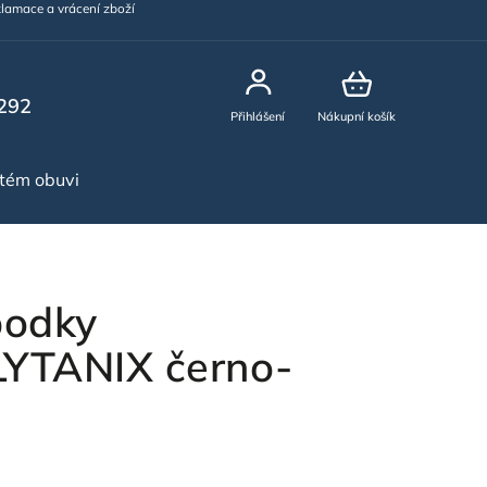
lamace a vrácení zboží
292
Přihlášení
Nákupní košík
stém obuvi
NOVINKY
podky
TANIX černo-