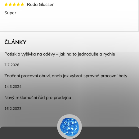
Ruda Glasser
Super
ČLÁNKY
Potisk a výšivka na oděvy – jak na to jednoduše a rychle
7.7.2026
Značení pracovní obuvi, aneb jak vybrat spravné pracovní boty
14.3.2024
Nový reklamační řád pro prodejnu
16.2.2023
Reklamace a vracení zboží
Obchodní podmínky