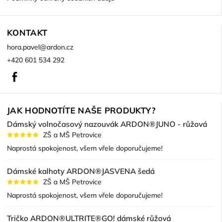
KONTAKT
hora.pavel
@
ardon.cz
+420 601 534 292
Facebook
JAK HODNOTÍTE NAŠE PRODUKTY?
Dámský volnočasový nazouvák ARDON®JUNO - růžová
ZŠ a MŠ Petrovice
Naprostá spokojenost, všem vřele doporučujeme!
Dámské kalhoty ARDON®JASVENA šedá
ZŠ a MŠ Petrovice
Naprostá spokojenost, všem vřele doporučujeme!
Tričko ARDON®ULTRITE®GO! dámské růžová