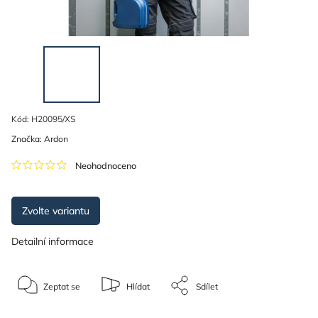
Kód:
H20095/XS
Značka:
Ardon
Neohodnoceno
Zvolte variantu
Detailní informace
Zeptat se
Hlídat
Sdílet