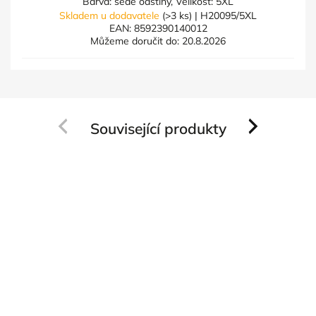
Barva: šedé odstíny, Velikost: 5XL
Skladem u dodavatele
(>3 ks)
| H20095/5XL
EAN:
8592390140012
Můžeme doručit do:
20.8.2026
Související produkty
Previous
Next