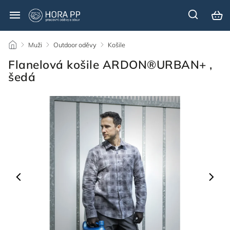
/
Muži
/
Outdoor oděvy
/
Košile
/
Flanelová košile ARDON®URBAN+ ,
šedá