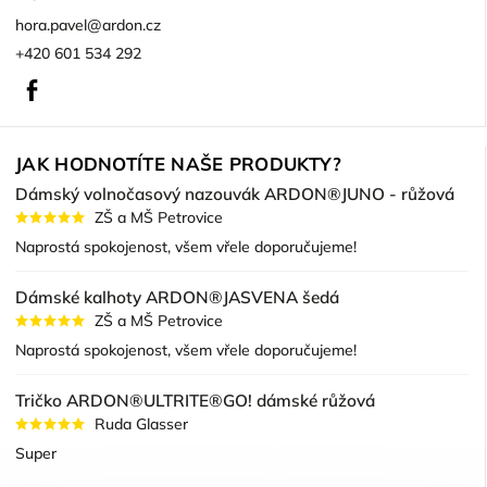
hora.pavel
@
ardon.cz
+420 601 534 292
Facebook
JAK HODNOTÍTE NAŠE PRODUKTY?
Dámský volnočasový nazouvák ARDON®JUNO - růžová
ZŠ a MŠ Petrovice
Naprostá spokojenost, všem vřele doporučujeme!
Dámské kalhoty ARDON®JASVENA šedá
ZŠ a MŠ Petrovice
Naprostá spokojenost, všem vřele doporučujeme!
Tričko ARDON®ULTRITE®GO! dámské růžová
Ruda Glasser
Super