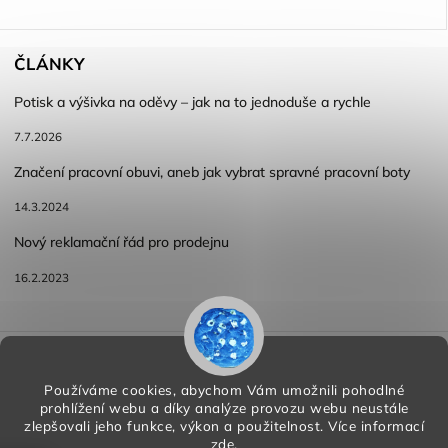
ČLÁNKY
Potisk a výšivka na oděvy – jak na to jednoduše a rychle
7.7.2026
Značení pracovní obuvi, aneb jak vybrat spravné pracovní boty
14.3.2024
Nový reklamační řád pro prodejnu
16.2.2023
Reklamace a vracení zboží
Obchodní podmínky
Podmínky ochrany osobních údajů
Používáme cookies, abychom Vám umožnili pohodlné
prohlížení webu a díky analýze provozu webu neustále
zlepšovali jeho funkce, výkon a použitelnost.
Více informací
zde
.