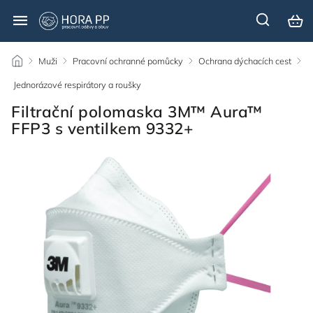
/
Muži
/
Pracovní ochranné pomůcky
/
Ochrana dýchacích cest
/
Jednorázové respirátory a roušky
/
Filtrační polomaska 3M™ Aura™
FFP3 s ventilkem 9332+