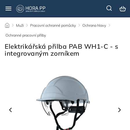
/
Muži
/
Pracovní ochranné pomůcky
/
Ochrana hlavy
/
Ochranné pracovní přilby
/
Elektrikářská přilba PAB WH1-C - s
integrovaným zorníkem