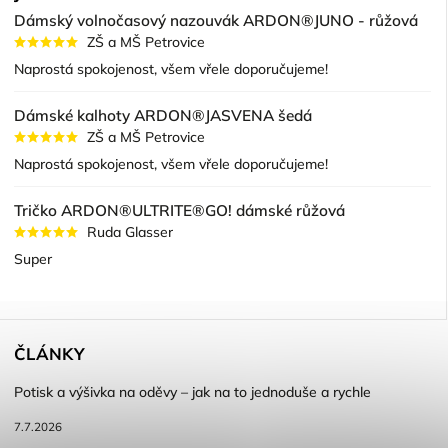
Dámský volnočasový nazouvák ARDON®JUNO - růžová
ZŠ a MŠ Petrovice
Naprostá spokojenost, všem vřele doporučujeme!
Dámské kalhoty ARDON®JASVENA šedá
ZŠ a MŠ Petrovice
Naprostá spokojenost, všem vřele doporučujeme!
Tričko ARDON®ULTRITE®GO! dámské růžová
Ruda Glasser
Super
ČLÁNKY
Potisk a výšivka na oděvy – jak na to jednoduše a rychle
7.7.2026