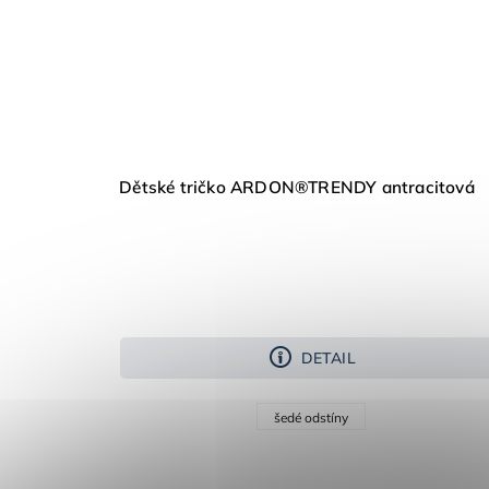
Dětské tričko ARDON®TRENDY antracitová
DETAIL
šedé odstíny