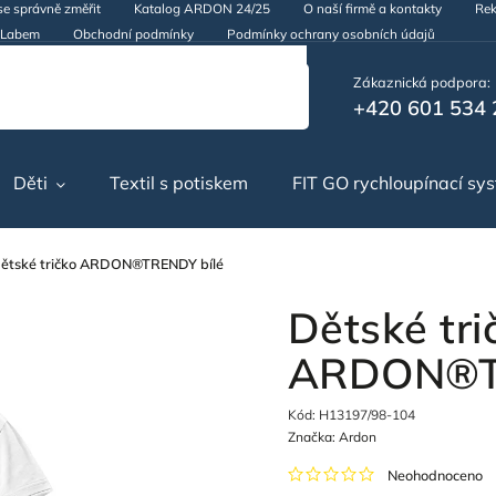
se správně změřit
Katalog ARDON 24/25
O naší firmě a kontakty
Rek
d Labem
Obchodní podmínky
Podmínky ochrany osobních údajů
Zákaznická podpora:
+420 601 534 
Děti
Textil s potiskem
FIT GO rychloupínací sy
ětské tričko ARDON®TRENDY bílé
Dětské tri
ARDON®TR
Kód:
H13197/98-104
Značka:
Ardon
Neohodnoceno