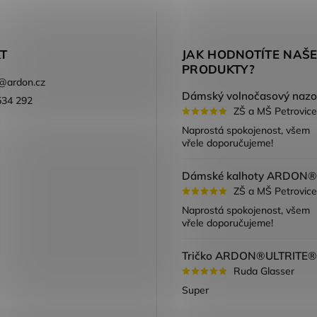
T
JAK HODNOTÍTE NAŠ
PRODUKTY?
@
ardon.cz
534 292
ZŠ a MŠ Petrovice
ook
Naprostá spokojenost, všem
vřele doporučujeme!
ZŠ a MŠ Petrovice
Naprostá spokojenost, všem
vřele doporučujeme!
Ruda Glasser
Super