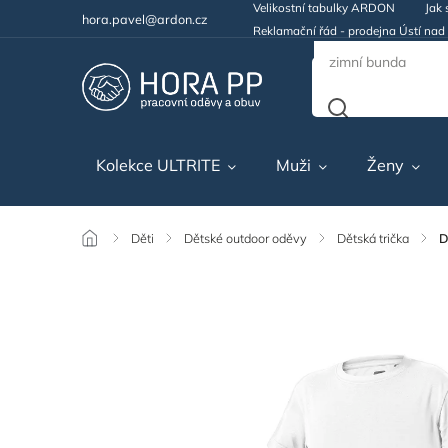
Velikostní tabulky ARDON
Jak 
hora.pavel@ardon.cz
Reklamační řád - prodejna Ústí na
Kolekce ULTRITE
Muži
Ženy
/
Děti
/
Dětské outdoor oděvy
/
Dětská trička
/
D