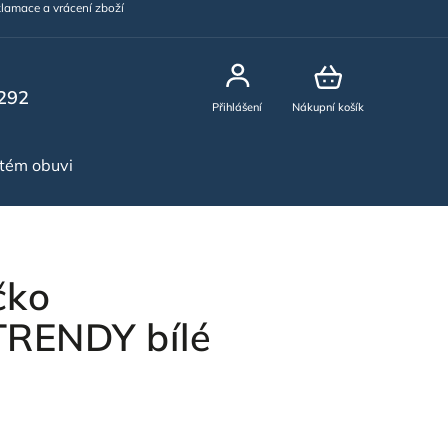
lamace a vrácení zboží
292
Přihlášení
Nákupní košík
stém obuvi
NOVINKY
čko
ENDY bílé