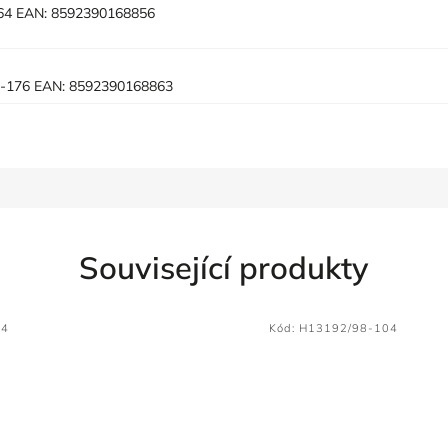
164
EAN:
8592390168856
0-176
EAN:
8592390168863
Související produkty
04
Kód:
H13192/98-104