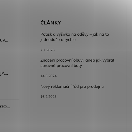
E
ČLÁNKY
Potisk a výšivka na oděvy – jak na to
jednoduše a rychle
Dámský volnočasový nazouvák ARDON®JUNO - růžová
7.7.2026
Značení pracovní obuvi, aneb jak vybrat
spravné pracovní boty
Dámské kalhoty ARDON®JASVENA šedá
14.3.2024
Nový reklamační řád pro prodejnu
16.2.2023
Tričko ARDON®ULTRITE®GO! dámské růžová