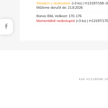
Skladem u dodavatele
(>3 ks)
| H13197/158-
Můžeme doručit do:
21.8.2026
Barva: Bílá, Velikost: 170-176
Momentálně nedostupné
(>3 ks)
| H13197/17
Facebook
Kód:
H13190/98-1