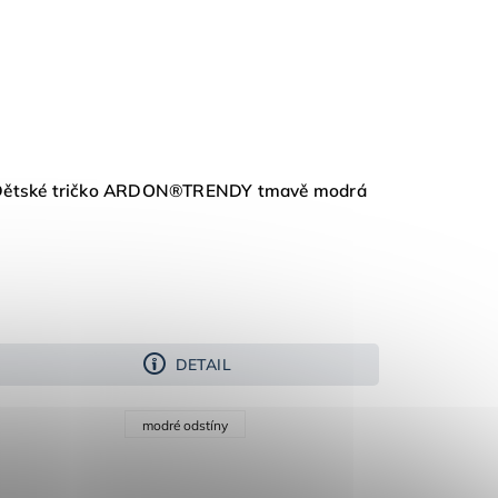
Dětské tričko ARDON®TRENDY tmavě modrá
DETAIL
modré odstíny