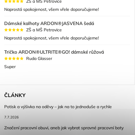
ZŠ a MŠ Petrovice
Naprostá spokojenost, všem vřele doporučujeme!
Dámské kalhoty ARDON®JASVENA šedá
ZŠ a MŠ Petrovice
Naprostá spokojenost, všem vřele doporučujeme!
Tričko ARDON®ULTRITE®GO! dámské růžová
Ruda Glasser
Super
ČLÁNKY
Potisk a výšivka na oděvy – jak na to jednoduše a rychle
7.7.2026
Značení pracovní obuvi, aneb jak vybrat spravné pracovní boty