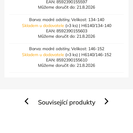
EAN:
8592390155597
Můžeme doručit do:
21.8.2026
Barva: modré odstíny, Velikost: 134-140
Skladem u dodavatele
(>3 ks)
| H6140/134-140
EAN:
8592390155603
Můžeme doručit do:
21.8.2026
Barva: modré odstíny, Velikost: 146-152
Skladem u dodavatele
(>3 ks)
| H6140/146-152
EAN:
8592390155610
Můžeme doručit do:
21.8.2026
Související produkty
Previous
Next