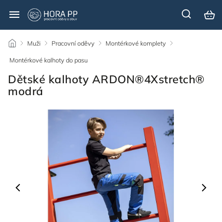
/
Muži
/
Pracovní oděvy
/
Montérkové komplety
/
Montérkové kalhoty do pasu
/
Dětské kalhoty ARDON®4Xstretch®
modrá