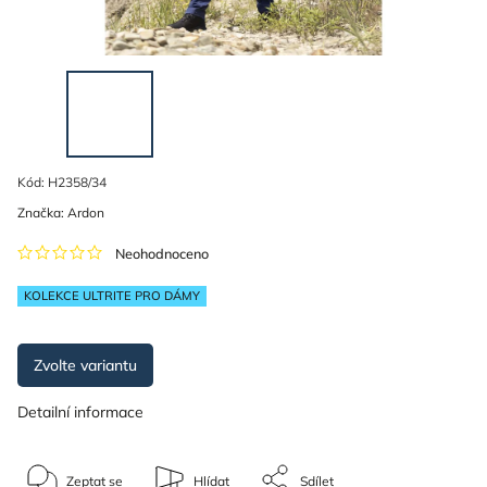
Kód:
H2358/34
Značka:
Ardon
Neohodnoceno
KOLEKCE ULTRITE PRO DÁMY
Zvolte variantu
Detailní informace
Zeptat se
Hlídat
Sdílet