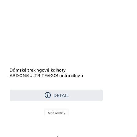
Dámské trekingové kalhoty
ARDON®ULTRITE®GO! antracitová
DETAIL
šedé odstíny