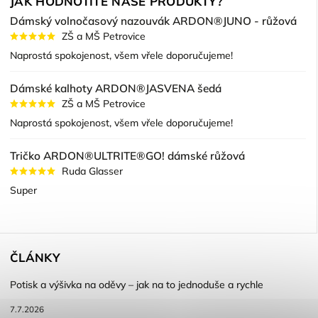
JAK HODNOTÍTE NAŠE PRODUKTY?
Dámský volnočasový nazouvák ARDON®JUNO - růžová
ZŠ a MŠ Petrovice
Naprostá spokojenost, všem vřele doporučujeme!
Dámské kalhoty ARDON®JASVENA šedá
ZŠ a MŠ Petrovice
Naprostá spokojenost, všem vřele doporučujeme!
Tričko ARDON®ULTRITE®GO! dámské růžová
Ruda Glasser
Super
ČLÁNKY
Potisk a výšivka na oděvy – jak na to jednoduše a rychle
7.7.2026