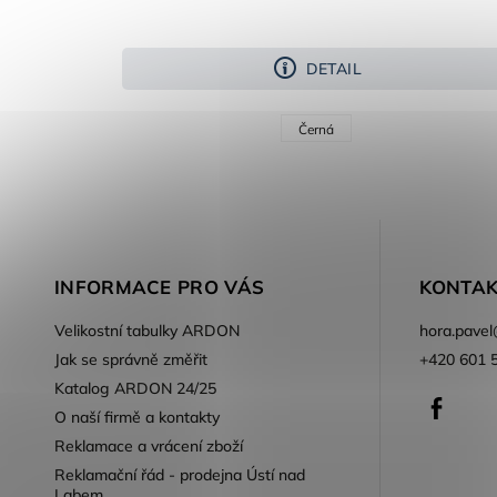
DETAIL
Černá
INFORMACE PRO VÁS
KONTAK
Velikostní tabulky ARDON
hora.pavel
Jak se správně změřit
+420 601 
Katalog ARDON 24/25
Faceb
O naší firmě a kontakty
Reklamace a vrácení zboží
Reklamační řád - prodejna Ústí nad
Labem