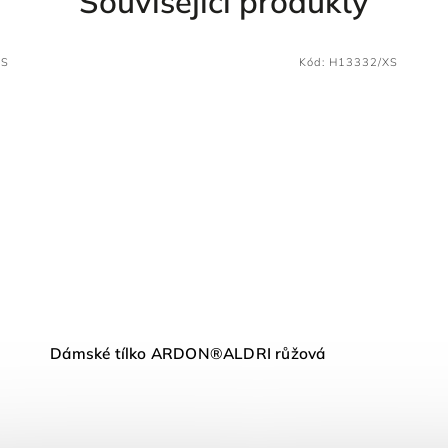
Související produkty
XS
Kód:
H13332/XS
Dámské tílko ARDON®ALDRI růžová