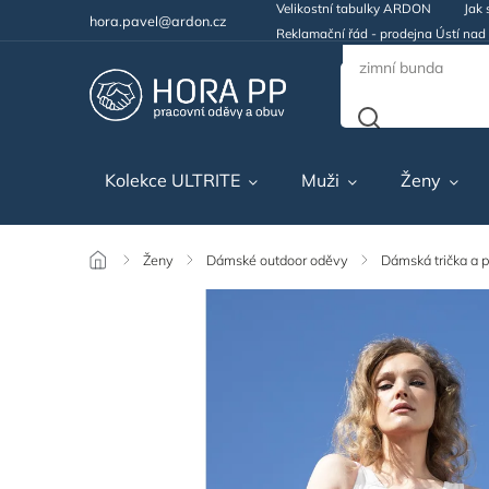
Velikostní tabulky ARDON
Jak 
hora.pavel@ardon.cz
Reklamační řád - prodejna Ústí na
Kolekce ULTRITE
Muži
Ženy
/
Ženy
/
Dámské outdoor oděvy
/
Dámská trička a p