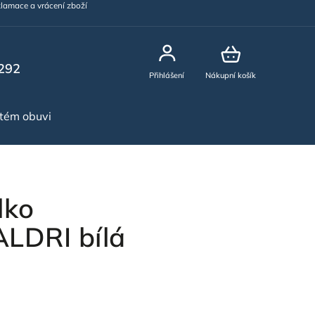
lamace a vrácení zboží
292
Přihlášení
Nákupní košík
stém obuvi
NOVINKY
lko
DRI bílá