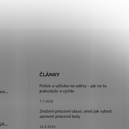
E
ČLÁNKY
Potisk a výšivka na oděvy – jak na to
jednoduše a rychle
Dámský volnočasový nazouvák ARDON®JUNO - růžová
7.7.2026
Značení pracovní obuvi, aneb jak vybrat
spravné pracovní boty
Dámské kalhoty ARDON®JASVENA šedá
14.3.2024