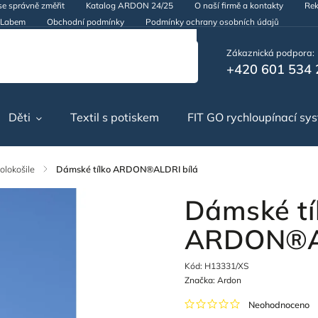
se správně změřit
Katalog ARDON 24/25
O naší firmě a kontakty
Rek
d Labem
Obchodní podmínky
Podmínky ochrany osobních údajů
Zákaznická podpora:
+420 601 534 
Děti
Textil s potiskem
FIT GO rychloupínací sy
olokošile
/
Dámské tílko ARDON®ALDRI bílá
Dámské tí
ARDON®AL
Kód:
H13331/XS
Značka:
Ardon
Neohodnoceno