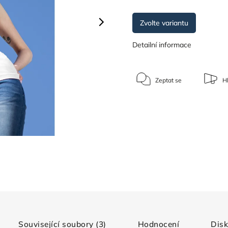
Zvolte variantu
Detailní informace
Zeptat se
Hl
Související soubory (3)
Hodnocení
Dis