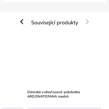
Související produkty
Previous
Next
a
Dámská volnočasová polobotka
ARDON®TOFANA modrá