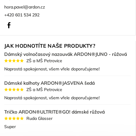
hora.pavel
@
ardon.cz
+420 601 534 292
Facebook
JAK HODNOTÍTE NAŠE PRODUKTY?
Dámský volnočasový nazouvák ARDON®JUNO - růžová
ZŠ a MŠ Petrovice
Naprostá spokojenost, všem vřele doporučujeme!
Dámské kalhoty ARDON®JASVENA šedá
ZŠ a MŠ Petrovice
Naprostá spokojenost, všem vřele doporučujeme!
Tričko ARDON®ULTRITE®GO! dámské růžová
Ruda Glasser
Super