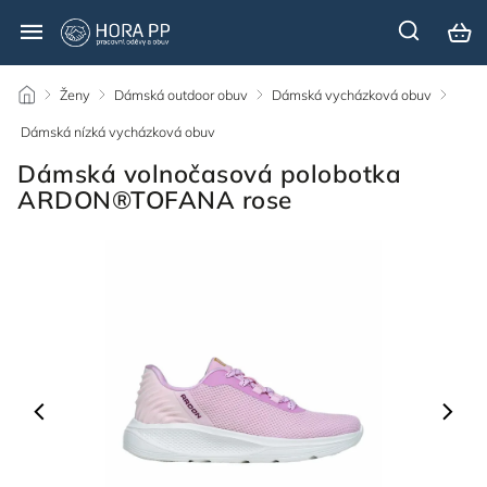
/
Ženy
/
Dámská outdoor obuv
/
Dámská vycházková obuv
/
Dámská nízká vycházková obuv
/
Dámská volnočasová polobotka
ARDON®TOFANA rose