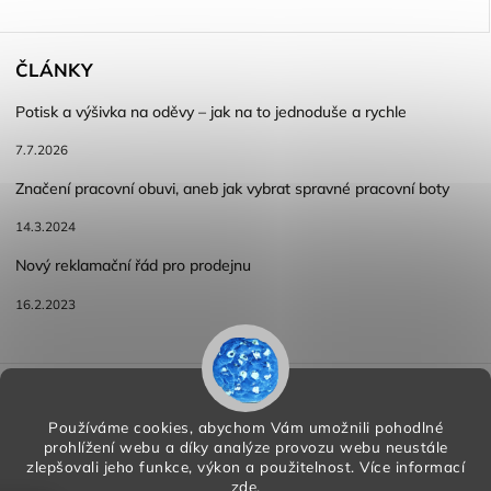
ČLÁNKY
Potisk a výšivka na oděvy – jak na to jednoduše a rychle
7.7.2026
Značení pracovní obuvi, aneb jak vybrat spravné pracovní boty
14.3.2024
Nový reklamační řád pro prodejnu
16.2.2023
Reklamace a vracení zboží
Obchodní podmínky
Podmínky ochrany osobních údajů
Používáme cookies, abychom Vám umožnili pohodlné
prohlížení webu a díky analýze provozu webu neustále
zlepšovali jeho funkce, výkon a použitelnost.
Více informací
zde
.