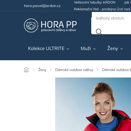
Velikostní tabulky ARDON
Jak 
hora.pavel@ardon.cz
Reklamační řád - prodejna Ústí na
Kolekce ULTRITE
Muži
Ženy
/
Ženy
/
Dámské outdoor oděvy
/
Dámské outdoor 