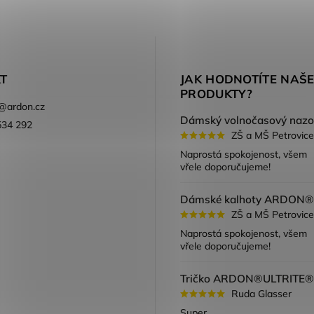
T
JAK HODNOTÍTE NAŠ
PRODUKTY?
@
ardon.cz
534 292
ZŠ a MŠ Petrovice
ook
Naprostá spokojenost, všem
vřele doporučujeme!
ZŠ a MŠ Petrovice
Naprostá spokojenost, všem
vřele doporučujeme!
Ruda Glasser
Super