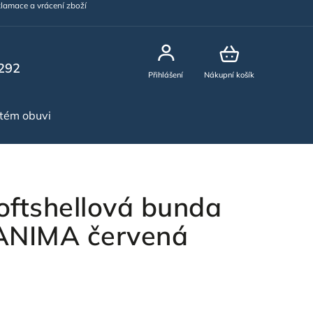
lamace a vrácení zboží
292
Přihlášení
Nákupní košík
stém obuvi
NOVINKY
ftshellová bunda
NIMA červená