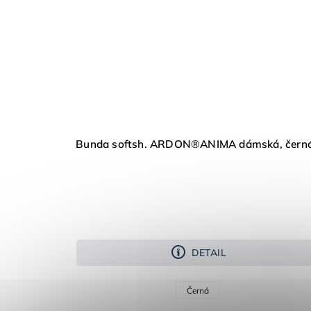
Bunda softsh. ARDON®ANIMA dámská, čern
DETAIL
Černá