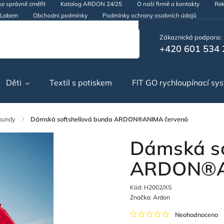
se správně změřit
Katalog ARDON 24/25
O naší firmě a kontakty
Rek
d Labem
Obchodní podmínky
Podmínky ochrany osobních údajů
Zákaznická podpora:
+420 601 534 
Děti
Textil s potiskem
FIT GO rychloupínací sy
bundy
/
Dámská softshellová bunda ARDON®ANIMA červená
Dámská so
ARDON®A
Kód:
H2002/XS
Značka:
Ardon
Neohodnoceno