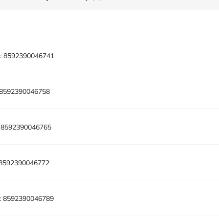
:
8592390046741
8592390046758
8592390046765
8592390046772
:
8592390046789