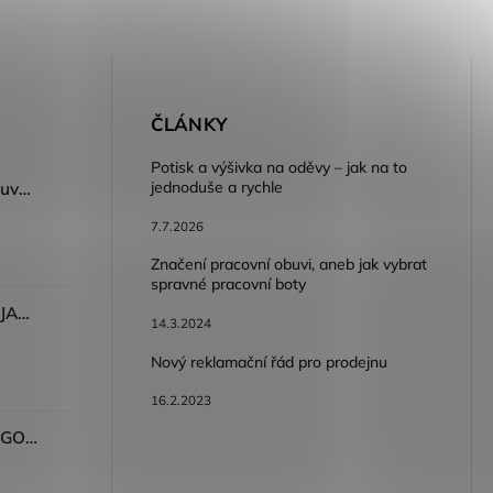
E
ČLÁNKY
Potisk a výšivka na oděvy – jak na to
jednoduše a rychle
Dámský volnočasový nazouvák ARDON®JUNO - růžová
7.7.2026
Značení pracovní obuvi, aneb jak vybrat
spravné pracovní boty
Dámské kalhoty ARDON®JASVENA šedá
14.3.2024
Nový reklamační řád pro prodejnu
16.2.2023
Tričko ARDON®ULTRITE®GO! dámské růžová