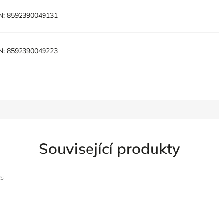
N:
8592390049131
N:
8592390049223
Související produkty
XS