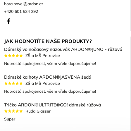
hora.pavel
@
ardon.cz
+420 601 534 292
Facebook
JAK HODNOTÍTE NAŠE PRODUKTY?
Dámský volnočasový nazouvák ARDON®JUNO - růžová
ZŠ a MŠ Petrovice
Naprostá spokojenost, všem vřele doporučujeme!
Dámské kalhoty ARDON®JASVENA šedá
ZŠ a MŠ Petrovice
Naprostá spokojenost, všem vřele doporučujeme!
Tričko ARDON®ULTRITE®GO! dámské růžová
Ruda Glasser
Super