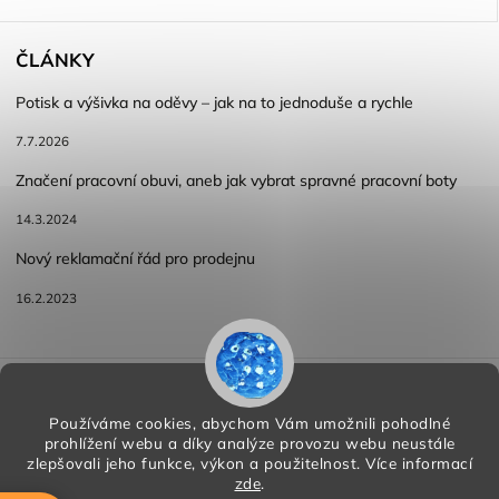
ČLÁNKY
Potisk a výšivka na oděvy – jak na to jednoduše a rychle
7.7.2026
Značení pracovní obuvi, aneb jak vybrat spravné pracovní boty
14.3.2024
Nový reklamační řád pro prodejnu
16.2.2023
Reklamace a vracení zboží
Obchodní podmínky
Podmínky ochrany osobních údajů
Používáme cookies, abychom Vám umožnili pohodlné
prohlížení webu a díky analýze provozu webu neustále
zlepšovali jeho funkce, výkon a použitelnost.
Více informací
zde
.
Copyright 2026
HORA PP s.r.o.
. Všechna práva vyhrazena.