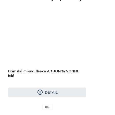
Dámská mikina fleece ARDON®YVONNE
bílá
DETAIL
Bílá