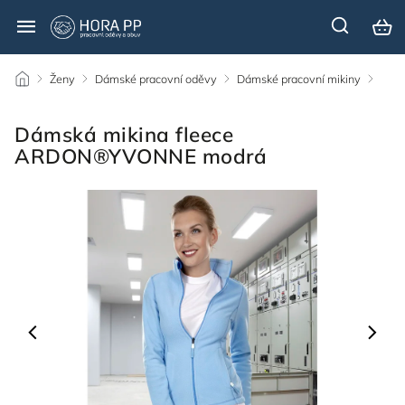
/
Ženy
/
Dámské pracovní oděvy
/
Dámské pracovní mikiny
/
Dámská mikina fleece
ARDON®YVONNE modrá