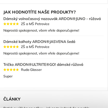
JAK HODNOTÍTE NAŠE PRODUKTY?
Dámský volnočasový nazouvák ARDON®JUNO - růžová
ZŠ a MŠ Petrovice
Naprostá spokojenost, všem vřele doporučujeme!
Dámské kalhoty ARDON®JASVENA šedá
ZŠ a MŠ Petrovice
Naprostá spokojenost, všem vřele doporučujeme!
Tričko ARDON®ULTRITE®GO! dámské růžová
Ruda Glasser
Super
ČLÁNKY