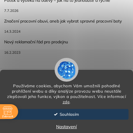
Potisk a výšivka na oděvy – jak na to jednoduše a rychle
7.7.2026
Značení pracovní obuvi, aneb jak vybrat spravné pracovní boty
14.3.2024
Nový reklamační řád pro prodejnu
16.2.2023
Reklamace a vracení zboží
Obchodní podmínky
Podmínky ochrany osobních údajů
Používáme cookies, abychom Vám umožnili pohodlné
prohlížení webu a díky analýze provozu webu neustále
zlepšovali jeho funkce, výkon a použitelnost.
Více informací
zde
.
Copyright 2026
HORA PP s.r.o.
. Všechna práva vyhrazena.
Vytvořil
Shoptet
| Design
Shoptak.cz
Souhlasím
Zobrazit
Vytvořil Shoptet
ě
Nastavení