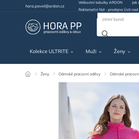
Velikostní tabulky ARDON
Jak 
hora.pavel@ardon.cz
Reklamační řád - prodejna Ústí na
Kolekce ULTRITE
Muži
Ženy
/
Ženy
/
Dámské pracovní oděvy
/
Dámské pracovní