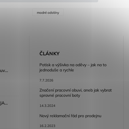
modré odstíny
E
ČLÁNKY
Potisk a výšivka na oděvy – jak na to
jednoduše a rychle
Dámský volnočasový nazouvák ARDON®JUNO - růžová
7.7.2026
Značení pracovní obuvi, aneb jak vybrat
spravné pracovní boty
Dámské kalhoty ARDON®JASVENA šedá
14.3.2024
Nový reklamační řád pro prodejnu
16.2.2023