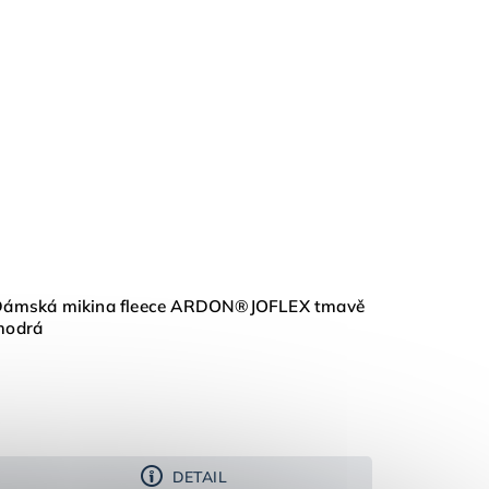
ámská mikina fleece ARDON®JOFLEX tmavě
modrá
DETAIL