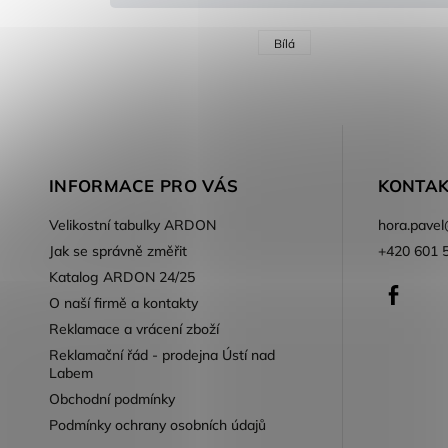
Bílá
INFORMACE PRO VÁS
KONTAK
Velikostní tabulky ARDON
hora.pavel
Jak se správně změřit
+420 601 
Katalog ARDON 24/25
Faceb
O naší firmě a kontakty
Reklamace a vrácení zboží
Reklamační řád - prodejna Ústí nad
Labem
Obchodní podmínky
Podmínky ochrany osobních údajů