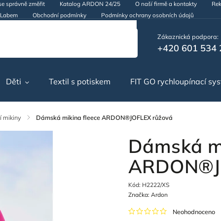
se správně změřit
Katalog ARDON 24/25
O naší firmě a kontakty
Rek
d Labem
Obchodní podmínky
Podmínky ochrany osobních údajů
Zákaznická podpora:
+420 601 534 
Děti
Textil s potiskem
FIT GO rychloupínací sy
 mikiny
/
Dámská mikina fleece ARDON®JOFLEX růžová
Dámská mi
ARDON®JO
Kód:
H2222/XS
Značka:
Ardon
Neohodnoceno