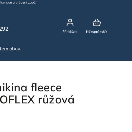
lamace a vrácení zboží
292
Přihlášení
Nákupní košík
stém obuvi
NOVINKY
kina fleece
FLEX růžová