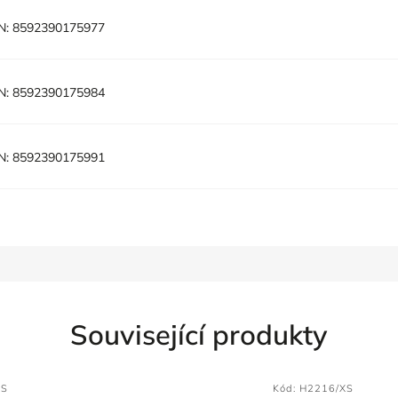
N:
8592390175977
N:
8592390175984
N:
8592390175991
Související produkty
XS
Kód:
H2216/XS