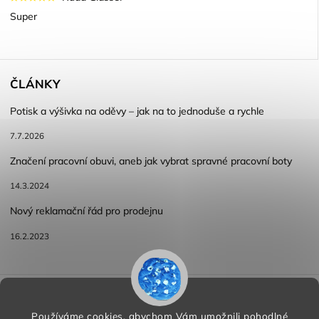
Super
ČLÁNKY
Potisk a výšivka na oděvy – jak na to jednoduše a rychle
7.7.2026
Značení pracovní obuvi, aneb jak vybrat spravné pracovní boty
14.3.2024
Nový reklamační řád pro prodejnu
16.2.2023
Reklamace a vracení zboží
Obchodní podmínky
Podmínky ochrany osobních údajů
Používáme cookies, abychom Vám umožnili pohodlné