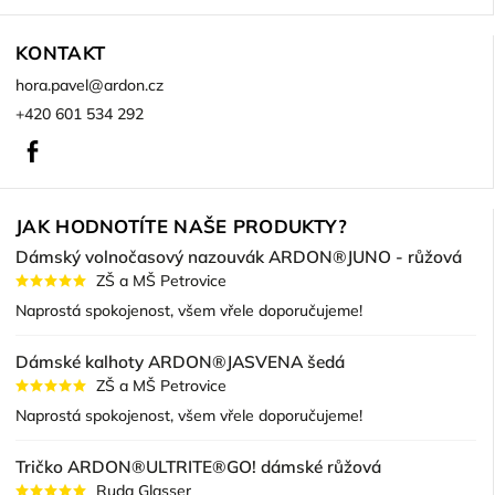
KONTAKT
hora.pavel
@
ardon.cz
+420 601 534 292
Facebook
JAK HODNOTÍTE NAŠE PRODUKTY?
Dámský volnočasový nazouvák ARDON®JUNO - růžová
ZŠ a MŠ Petrovice
Naprostá spokojenost, všem vřele doporučujeme!
Dámské kalhoty ARDON®JASVENA šedá
ZŠ a MŠ Petrovice
Naprostá spokojenost, všem vřele doporučujeme!
Tričko ARDON®ULTRITE®GO! dámské růžová
Ruda Glasser