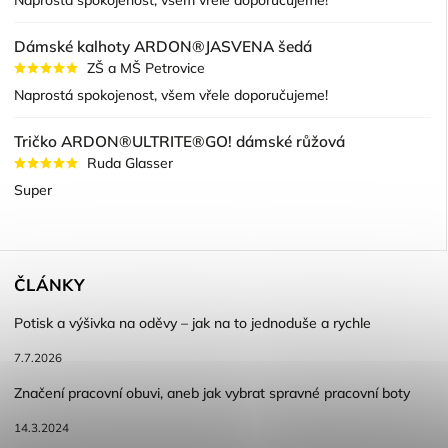
Naprostá spokojenost, všem vřele doporučujeme!
Dámské kalhoty ARDON®JASVENA šedá
ZŠ a MŠ Petrovice
Naprostá spokojenost, všem vřele doporučujeme!
Tričko ARDON®ULTRITE®GO! dámské růžová
Ruda Glasser
Super
ČLÁNKY
Potisk a výšivka na oděvy – jak na to jednoduše a rychle
7.7.2026
Značení pracovní obuvi, aneb jak vybrat spravné pracovní boty
14.3.2024