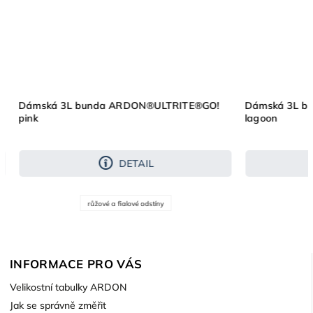
N®ULTRITE®GO!
Dámská 3L bunda ARDON®ULTRITE®GO!
lagoon
IL
DETAIL
odstíny
zelené odstíny
INFORMACE PRO VÁS
Velikostní tabulky ARDON
Jak se správně změřit