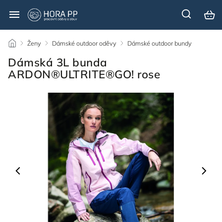
/
Ženy
/
Dámské outdoor oděvy
/
Dámské outdoor bundy
/
Dámská 3L bunda
ARDON®ULTRITE®GO! rose