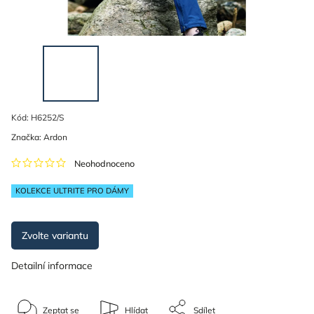
Kód:
H6252/S
Značka:
Ardon
Neohodnoceno
KOLEKCE ULTRITE PRO DÁMY
Zvolte variantu
Detailní informace
Zeptat se
Hlídat
Sdílet