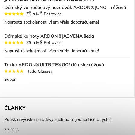
Dámský volnočasový nazouvák ARDON®JUNO - růžová
ZŠ a MŠ Petrovice
Naprostá spokojenost, všem vřele doporučujeme!
Dámské kalhoty ARDON®JASVENA šedá
ZŠ a MŠ Petrovice
Naprostá spokojenost, všem vřele doporučujeme!
Tričko ARDON®ULTRITE®GO! dámské růžová
Ruda Glasser
Super
ČLÁNKY
Potisk a výšivka na oděvy – jak na to jednoduše a rychle
7.7.2026