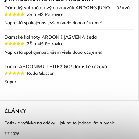
Dámský volnočasový nazouvák ARDON®JUNO - růžová
ZŠ a MŠ Petrovice
Naprostá spokojenost, všem vřele doporučujeme!
Dámské kalhoty ARDON®JASVENA šedá
ZŠ a MŠ Petrovice
Naprostá spokojenost, všem vřele doporučujeme!
Tričko ARDON®ULTRITE®GO! dámské růžová
Ruda Glasser
Super
ČLÁNKY
Potisk a výšivka na oděvy – jak na to jednoduše a rychle
7.7.2026