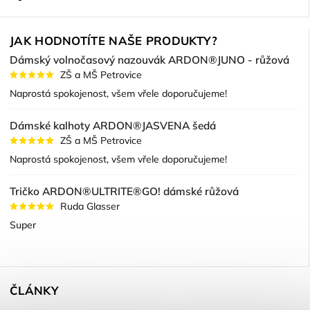
JAK HODNOTÍTE NAŠE PRODUKTY?
Dámský volnočasový nazouvák ARDON®JUNO - růžová
ZŠ a MŠ Petrovice
Naprostá spokojenost, všem vřele doporučujeme!
Dámské kalhoty ARDON®JASVENA šedá
ZŠ a MŠ Petrovice
Naprostá spokojenost, všem vřele doporučujeme!
Tričko ARDON®ULTRITE®GO! dámské růžová
Ruda Glasser
Super
ČLÁNKY