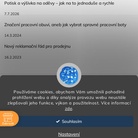
Potisk a výšivka na oděvy – jak na to jednoduše a rychle
7.7.2026
Značení pracovní obuvi, aneb jak vybrat spravné pracovní boty
14.3.2024
Nový reklamační řád pro prodejnu
16.2.2023
Reklamace a vracení zboží
Obchodní podmínky
Podmínky ochrany osobních údajů
Používáme cookies, abychom Vám umožnili pohodlné
prohlížení webu a díky analýze provozu webu neustále
zlepšovali jeho funkce, výkon a použitelnost.
Více informací
zde
.
Copyright 2026
HORA PP s.r.o.
. Všechna práva vyhrazena.
Vytvořil
Shoptet
| Design
Shoptak.cz
Souhlasím
Zobrazit
Vytvořil Shoptet
ě
Nastavení