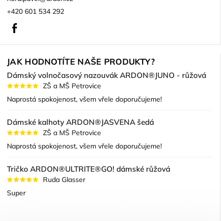
+420 601 534 292
Facebook
JAK HODNOTÍTE NAŠE PRODUKTY?
Dámský volnočasový nazouvák ARDON®JUNO - růžová
ZŠ a MŠ Petrovice
Naprostá spokojenost, všem vřele doporučujeme!
Dámské kalhoty ARDON®JASVENA šedá
ZŠ a MŠ Petrovice
Naprostá spokojenost, všem vřele doporučujeme!
Tričko ARDON®ULTRITE®GO! dámské růžová
Ruda Glasser
Super