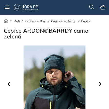
/
Muži
/
Outdoor oděvy
/
Čepice a kšiltovky
/
Čepice
/
Čepice ARDON®BARRDY camo
zelená