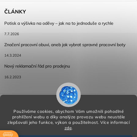
ČLÁNKY
Potisk a výšivka na oděvy – jak na to jednoduše a rychle
7.7.2026
Značení pracovní obuvi, aneb jak vybrat spravné pracovní boty
14.3.2024
Nový reklamační řád pro prodejnu
16.2.2023
Reklamace a vracení zboží
Obchodní podmínky
Podmínky ochrany osobních údajů
Používáme cookies, abychom Vám umožnili pohodlné
prohlížení webu a díky analýze provozu webu neustále
zlepšovali jeho funkce, výkon a použitelnost.
Více informací
zde
.
Copyright 2026
HORA PP s.r.o.
. Všechna práva vyhrazena.