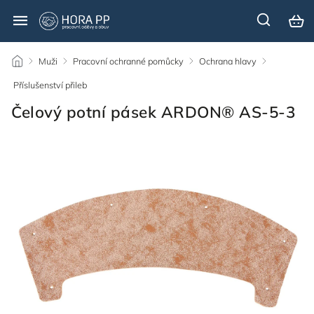
/
Muži
/
Pracovní ochranné pomůcky
/
Ochrana hlavy
/
Příslušenství přileb
/
Čelový potní pásek ARDON® AS-5-3