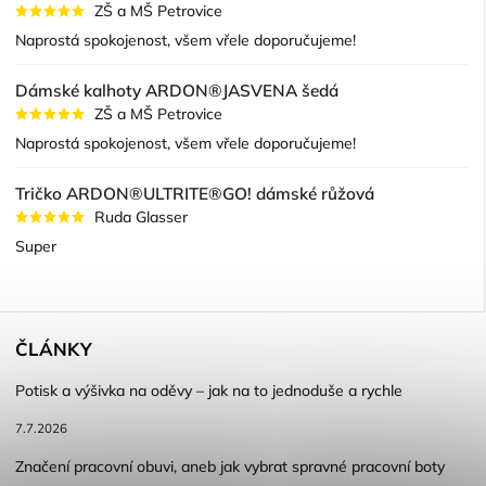
ZŠ a MŠ Petrovice
Naprostá spokojenost, všem vřele doporučujeme!
Dámské kalhoty ARDON®JASVENA šedá
ZŠ a MŠ Petrovice
Naprostá spokojenost, všem vřele doporučujeme!
Tričko ARDON®ULTRITE®GO! dámské růžová
Ruda Glasser
Super
ČLÁNKY
Potisk a výšivka na oděvy – jak na to jednoduše a rychle
7.7.2026
Značení pracovní obuvi, aneb jak vybrat spravné pracovní boty